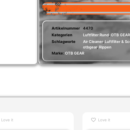
Artikelnummer
4470
Kategorien
Luftfilter Rund
,
OTB GEAR
Schlagworte
Air Cleaner
,
Luftfilter & S
otbgear
,
Rippen
Marke:
OTB GEAR
Love it
Love it