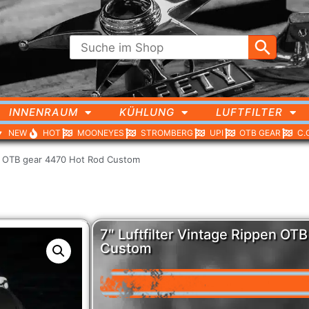
INNENRAUM
KÜHLUNG
LUFTFILTER
NEW
HOT
MOONEYES
STROMBERG
UPI
OTB GEAR
C.
pen OTB gear 4470 Hot Rod Custom
7″ Luftfilter Vintage Rippen OT
Custom