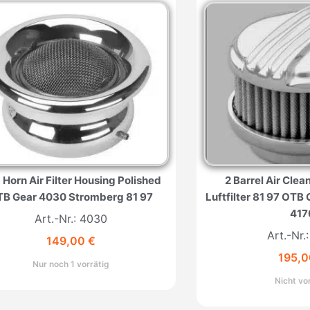
 Horn Air Filter Housing Polished
2 Barrel Air Cle
B Gear 4030 Stromberg 81 97
Luftfilter 81 97 OT
417
Art.-Nr.: 4030
Art.-Nr.
149,00
€
195,
Nur noch 1 vorrätig
Nicht vo