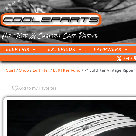
Hot Rod & Custom Car Parts
ELEKTRIK
EXTERIEUR
FAHRWERK
SALE
Start
/
Shop
/
Luftfilter
/
Luftfilter Rund
/ 7″ Luftfilter Vintage Rip
Add to my Favorites