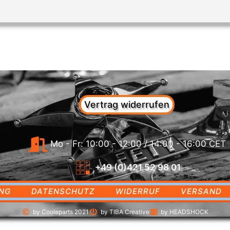
Vertrag widerrufen
Mo - Fr: 10:00 - 12:00 / 14:00 - 16:00 CET
+49 (0)421 52 98 01
NG
DATENSCHUTZ
WIDERRUF
VERSAND
by Cooleparts 2021
by TIBA Creative
by HEADSHOCK