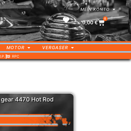
MEIN KONTO
0
0,00
€
MOTOR
VERGASER
O.P.
RPC
B gear 4470 Hot Rod