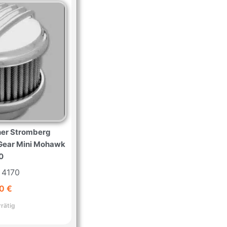
aner Stromberg
B Gear Mini Mohawk
0
: 4170
00
€
rrätig