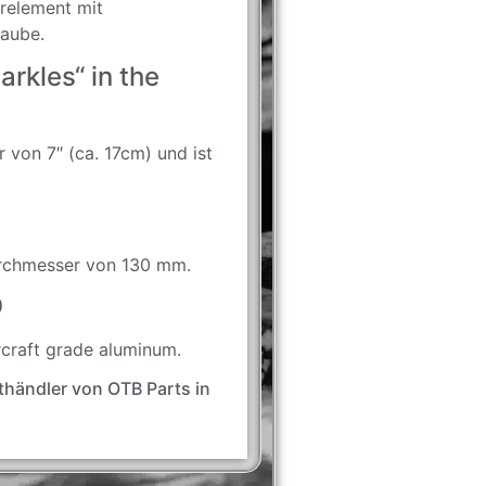
erelement mit
raube.
parkles“ in the
r von 7″ (ca. 17cm) und ist
urchmesser von 130 mm.
0
rcraft grade aluminum.
kthändler von OTB Parts in