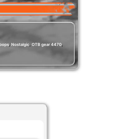
coops
,
Nostalgic
,
OTB gear 4470
,