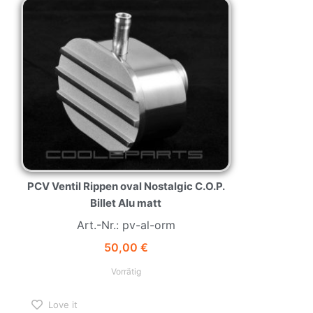
PCV Ventil Rippen oval Nostalgic C.O.P.
Billet Alu matt
Art.-Nr.: pv-al-orm
50,00
€
Vorrätig
Love it