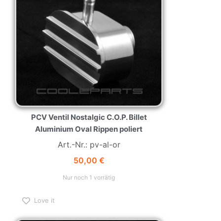
PCV Ventil Nostalgic C.O.P. Billet
Aluminium Oval Rippen poliert
Art.-Nr.: pv-al-or
50,00
€
Nur noch 1 vorrätig
Love it