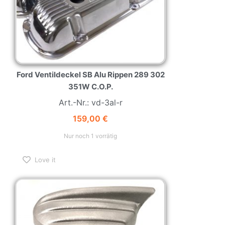
Ford Ventildeckel SB Alu Rippen 289 302
351W C.O.P.
Art.-Nr.: vd-3al-r
159,00
€
Nur noch 1 vorrätig
Love it