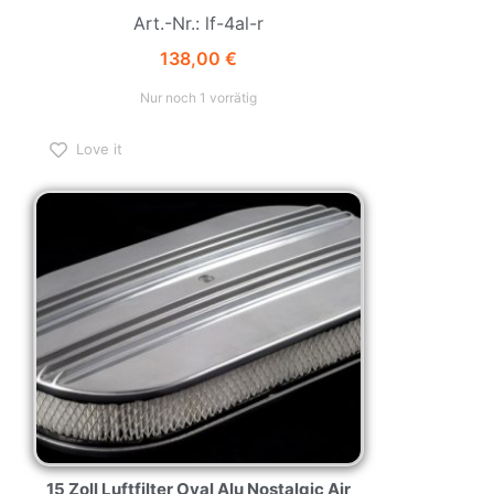
Art.-Nr.: lf-4al-r
138,00
€
Nur noch 1 vorrätig
Love it
15 Zoll Luftfilter Oval Alu Nostalgic Air