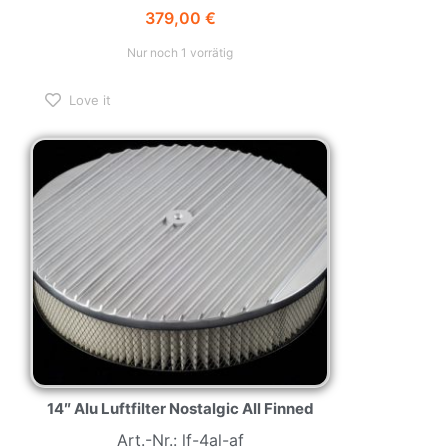
379,00
€
Nur noch 1 vorrätig
Love it
14″ Alu Luftfilter Nostalgic All Finned
Art.-Nr.: lf-4al-af