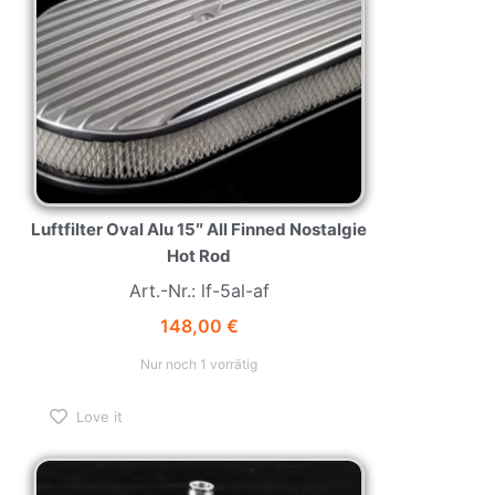
Luftfilter Oval Alu 15″ All Finned Nostalgie
Hot Rod
Art.-Nr.: lf-5al-af
148,00
€
Nur noch 1 vorrätig
Love it