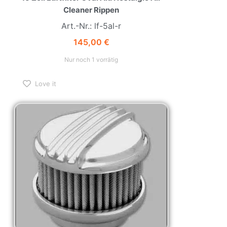
Cleaner Rippen
Art.-Nr.: lf-5al-r
145,00
€
Nur noch 1 vorrätig
Love it