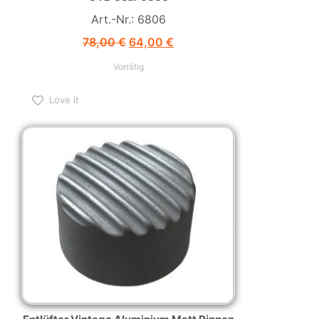
Art.-Nr.: 6806
78,00
€
64,00
€
Vorrätig
Love it
Entlüfter Vintage Aluminium Matt Rippen