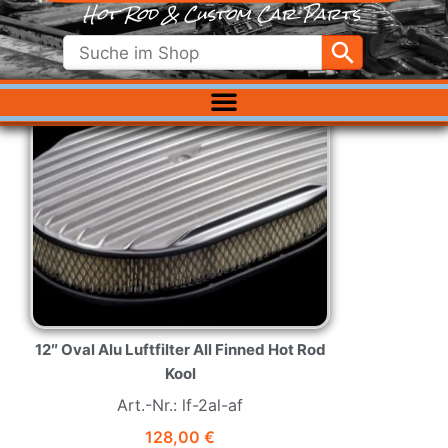
Love it
12″ Oval Alu Luftfilter All Finned Hot Rod
Kool
Art.-Nr.: lf-2al-af
128,00
€