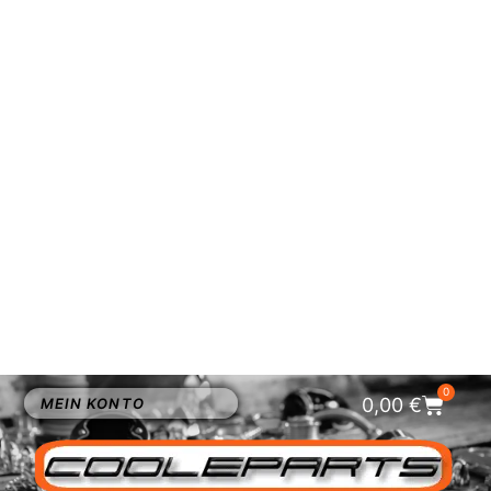
NEW
HOT
12 Zoll Oval Aluminium Nostalgic Luftfilter
Rippen Hot Rod
Art.-Nr.: lf-2al-r
128,00
€
Nicht vorrätig