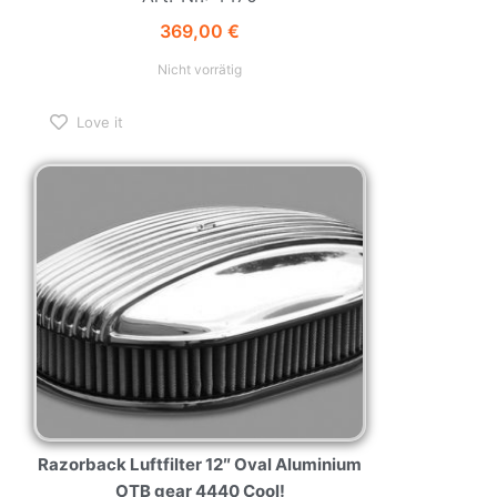
369,00
€
Nicht vorrätig
Love it
Razorback Luftfilter 12″ Oval Aluminium
OTB gear 4440 Cool!