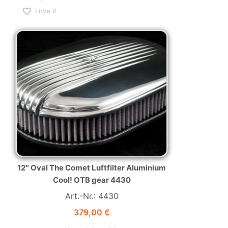
Love it
NEW
HOT
12″ Oval The Comet Luftfilter Aluminium
Cool! OTB gear 4430
Art.-Nr.: 4430
379,00
€