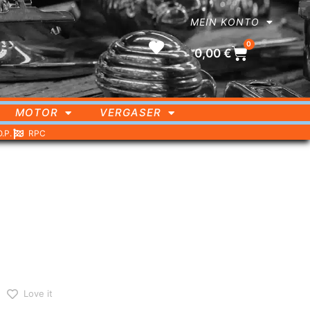
MEIN KONTO
0
0,00
€
MOTOR
VERGASER
O.P.
RPC
Love it