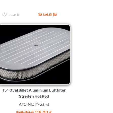
Love it
SALE!
15″ Oval Billet Aluminium Luftfilter
Streifen Hot Rod
Art.-Nr.: lf-5al-s
138,00
€
118,00
€