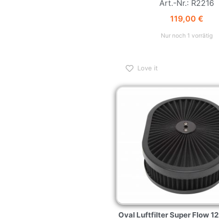
Art.-Nr.: R2216
119,00
€
Nur noch 1 vorrätig
Love it
Oval Luftfilter Super Flow 1