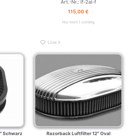
Art.-Nr.: lf-2al-f
115,00
€
Nur noch 1 vorrätig
Love it
2″ Schwarz
Razorback Luftfilter 12″ Oval