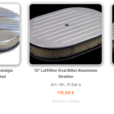
ostalgic
12″ Luftfilter Oval Billet Aluminium
 Rod
Streifen
Art.-Nr.: lf-2al-s
115,00
€
Nur noch 1 vorrätig