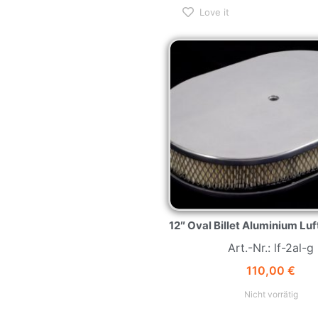
Love it
12″ Oval Billet Aluminium Luft
Art.-Nr.: lf-2al-g
110,00
€
Nicht vorrätig