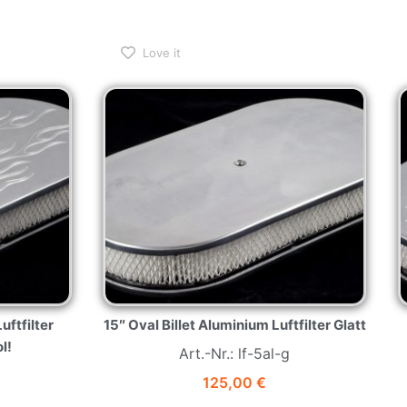
Love it
uftfilter
15″ Oval Billet Aluminium Luftfilter Glatt
l!
Art.-Nr.: lf-5al-g
125,00
€