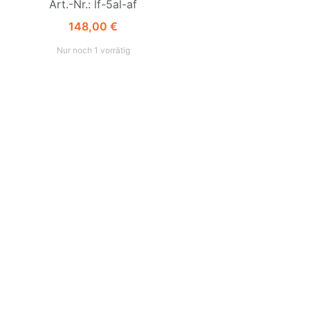
Art.-Nr.: lf-5al-af
148,00
€
Nur noch 1 vorrätig