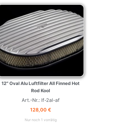
12″ Oval Alu Luftfilter All Finned Hot
Rod Kool
Art.-Nr.: lf-2al-af
128,00
€
Nur noch 1 vorrätig