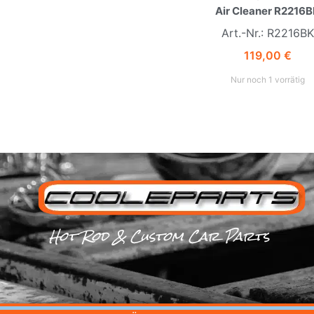
Air Cleaner R2216
Art.-Nr.: R2216BK
119,00
€
Nur noch 1 vorrätig
Hot Rod & Custom Car Parts