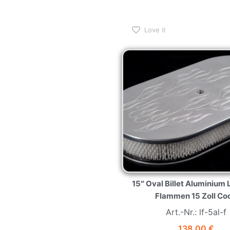
Love it
15″ Oval Billet Aluminium L
Flammen 15 Zoll Coo
Art.-Nr.: lf-5al-f
138,00
€