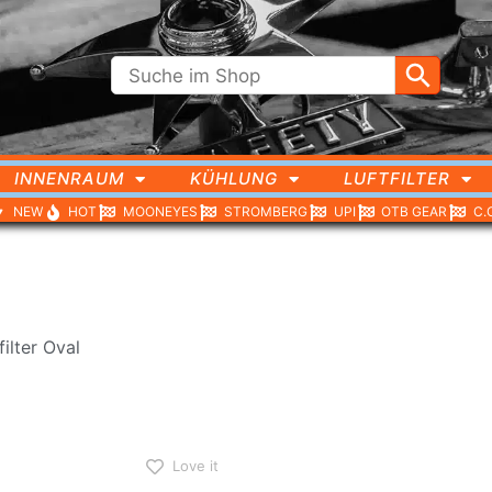
INNENRAUM
KÜHLUNG
LUFTFILTER
NEW
HOT
MOONEYES
STROMBERG
UPI
OTB GEAR
C.
filter Oval
Love it