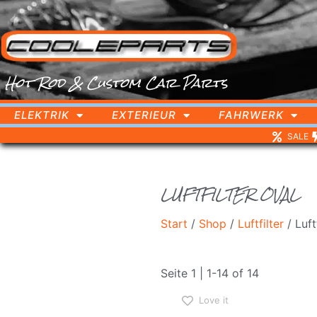
Hot Rod & Custom Car Parts
ELEKTRIK
EXTERIEUR
FAHRWERK
SALE
LUFTFILTER OVAL
Start
/
Shop
/
Luftfilter
/ Luft
Seite 1 | 1-14 of 14
Love it