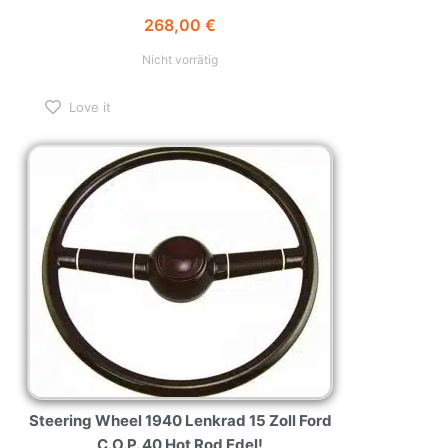
268,00
€
Nicht vorrätig
Love it
Steering Wheel 1940 Lenkrad 15 Zoll Ford
C.O.P. 40 Hot Rod Edel!