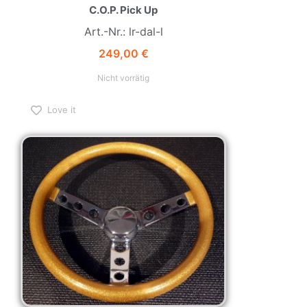
C.O.P. Pick Up
Art.-Nr.: lr-dal-l
249,00
€
Nicht vorrätig
Love it