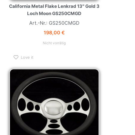
California Metal Flake Lenkrad 13″ Gold 3
Loch Moon GS250CMGD
Art.-Nr.: GS250CMGD
198,00
€
Nicht vorrätig
Love it