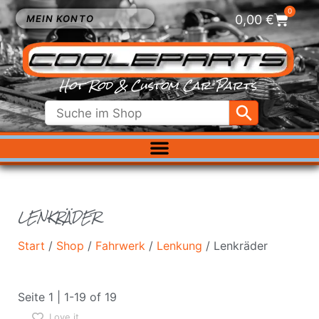
0
0,00
€
MEIN KONTO
Hot Rod & Custom Car Parts
ELEKTRIK
EXTERIEUR
FAHRWERK
LENKRÄDER
INNENRAUM
KÜHLUNG
Start
/
Shop
/
Fahrwerk
/
Lenkung
/ Lenkräder
LUFTFILTER
MOTOR
Seite 1 | 1-19 of 19
VERGASER
Love it
SALE %