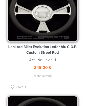
Lenkrad Billet Evolution Leder Alu C.O.P.
Custom Street Rod
Art.-Nr.: lr-eal-l
249,00
€
Nicht vorrätig
Love it