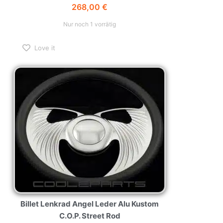
268,00
€
Nur noch 1 vorrätig
Love it
Billet Lenkrad Angel Leder Alu Kustom
C.O.P. Street Rod