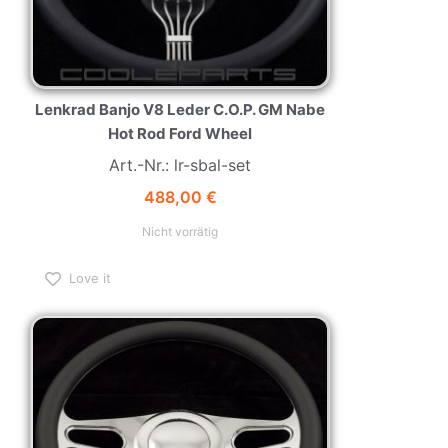
Lenkrad Banjo V8 Leder C.O.P. GM Nabe
Hot Rod Ford Wheel
Art.-Nr.: lr-sbal-set
488,00
€
Nicht vorrätig
Love it