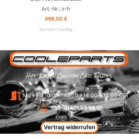
Art.-Nr.: lr-fr
466,00
€
Nur noch 1 vorrätig
Hot Rod & Custom Car Parts
Mo - Fr: 10:00 - 12:00 / 14:00 - 16:00 CET
+49 (0)421 52 98 01
Vertrag widerrufen