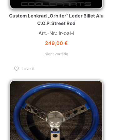
Custom Lenkrad „Orbiter“ Leder Billet Alu
C.O.P. Street Rod
Art.-Nr.: lr-oal-l
249,00
€
Nicht vorrätig
Love it