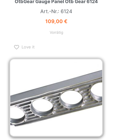
OtbGear Gauge Panel Otb Gear 6124
Art.-Nr.: 6124
109,00
€
Vorrätig
Love it