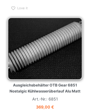
Love it
Ausgleichsbehälter OTB Gear 6851
Nostalgic Kühlwasserüberlauf Alu Matt
Art.-Nr.: 6851
369,00
€