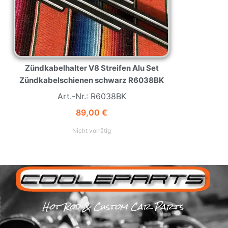
Zündkabelhalter V8 Streifen Alu Set
Zündkabelschienen schwarz R6038BK
Art.-Nr.: R6038BK
89,00
€
Nicht vorrätig
Hot Rod & Custom Car Parts