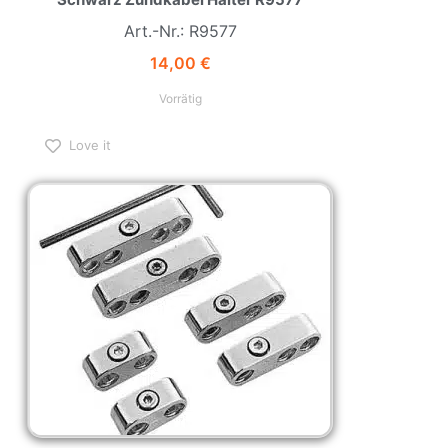
Art.-Nr.: R9577
14,00
€
Vorrätig
Love it