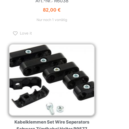
Art.-Nr.: R6038
82,00
€
Nur noch 1 vorrätig
Love it
Kabelklemmen Set Wire Seperators
Schwarz Zündkabel Halter R9577