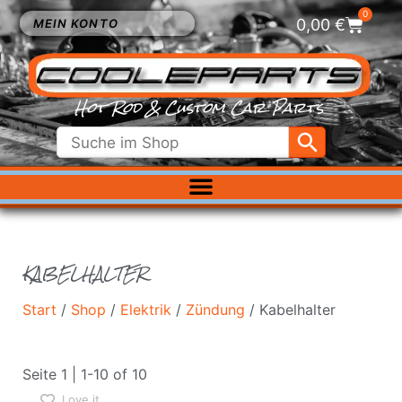
0
0,00
€
MEIN KONTO
Hot Rod & Custom Car Parts
ELEKTRIK
EXTERIEUR
FAHRWERK
KABELHALTER
INNENRAUM
KÜHLUNG
Start
/
Shop
/
Elektrik
/
Zündung
/ Kabelhalter
LUFTFILTER
MOTOR
Seite 1 | 1-10 of 10
VERGASER
Love it
SALE %