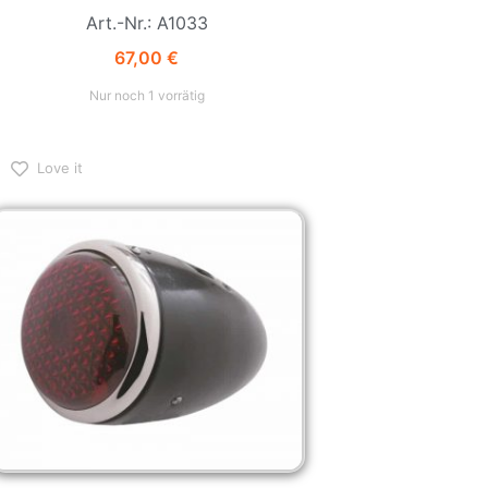
Art.-Nr.: A1033
67,00
€
Nur noch 1 vorrätig
Love it
Ford Rücklicht 1937 Hot Rod Tail Light