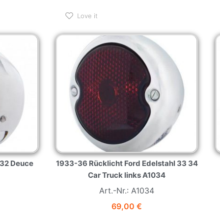
Love it
s 32 Deuce
1933-36 Rücklicht Ford Edelstahl 33 34
Car Truck links A1034
Art.-Nr.: A1034
69,00
€
Nur noch 1 vorrätig