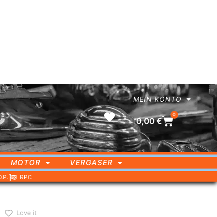
MEIN KONTO
0
0,00
€
MOTOR
VERGASER
O.P.
RPC
Love it