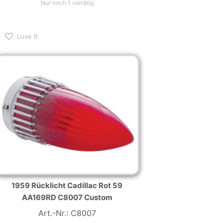
Love it
1959 Rücklicht Cadillac Rot 59
AA169RD C8007 Custom
Art.-Nr.: C8007
62,00
€