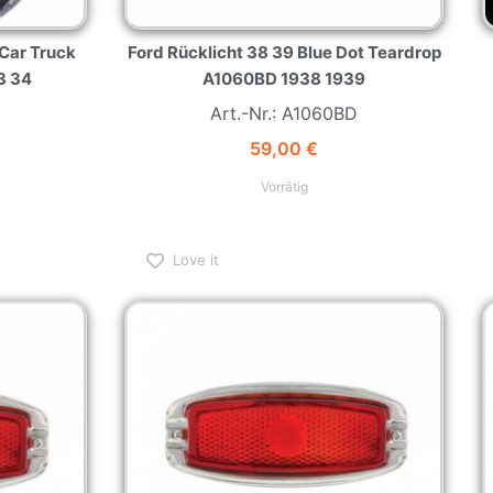
Car Truck
Ford Rücklicht 38 39 Blue Dot Teardrop
3 34
A1060BD 1938 1939
Art.-Nr.: A1060BD
59,00
€
Vorrätig
Love it