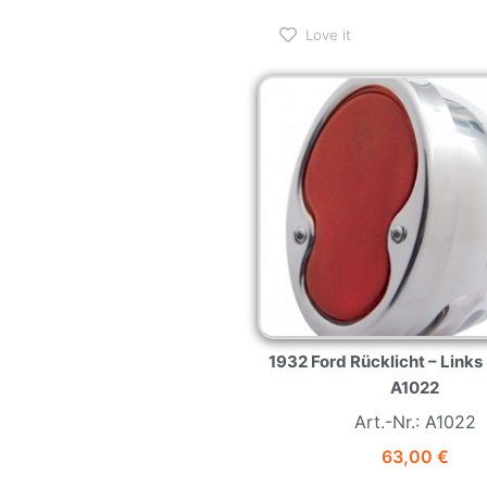
Love it
1932 Ford Rücklicht – Link
A1022
Art.-Nr.: A1022
63,00
€
Nur noch 1 vorrätig