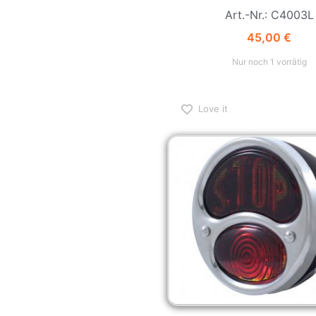
Art.-Nr.: C4003L
45,00
€
Nur noch 1 vorrätig
Love it
Ford Model A Rückleuchte 