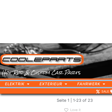
Hot Rod & Custom Car Parts
ELEKTRIK
EXTERIEUR
FAHRWERK
SALE
RÜCKLEUCHTE
Start
/
Shop
/ Produkte versc
Seite 1 | 1-23 of 23
Love it