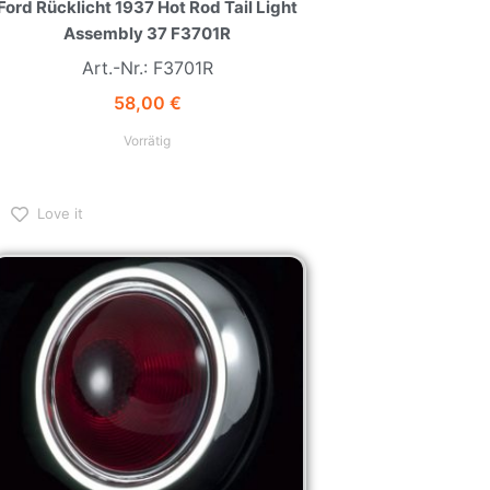
Assembly 37 F3701R
Art.-Nr.: F3701R
58,00
€
Vorrätig
Love it