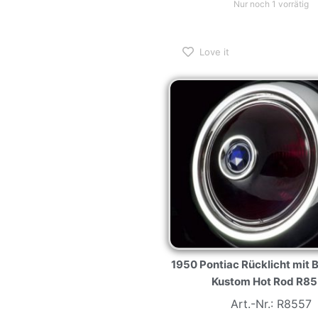
Love it
1950 Pontiac Rücklicht mit 
Kustom Hot Rod R8
Art.-Nr.: R8557
62,00
€