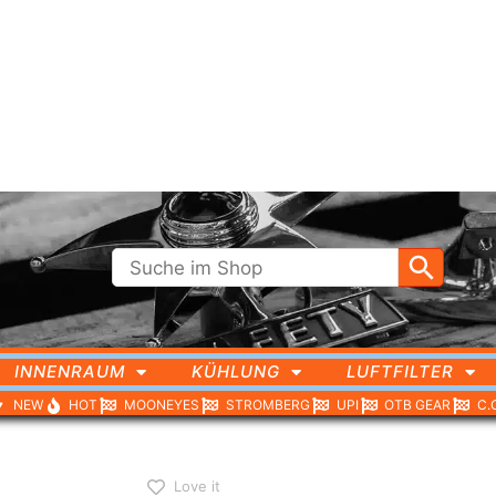
INNENRAUM
KÜHLUNG
LUFTFILTER
NEW
HOT
MOONEYES
STROMBERG
UPI
OTB GEAR
C.
hlagwortet mit „Rückleuchte“
Love it