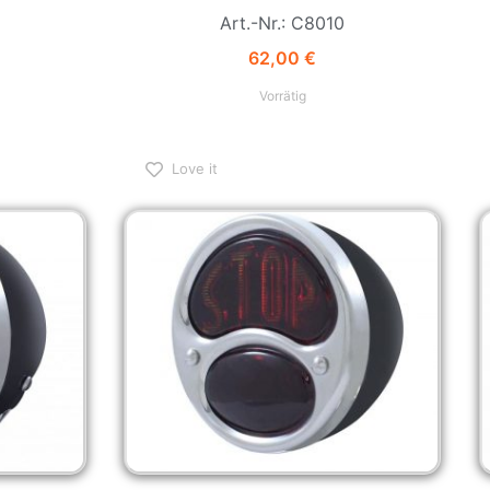
Art.-Nr.: C8010
62,00
€
Vorrätig
Love it
STOP 1928-
Ford Model A Rücklicht 1928-31 STOP