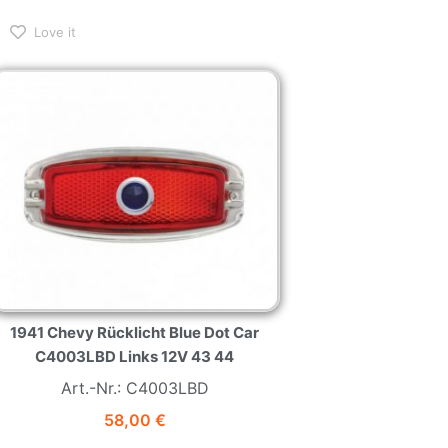
Love it
1941 Chevy Rücklicht Blue Dot Car
C4003LBD Links 12V 43 44
Art.-Nr.: C4003LBD
58,00
€
Nur noch 1 vorrätig