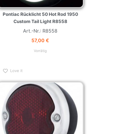
Pontiac Rücklicht 50 Hot Rod 1950
Custom Tail Light R8558
Art.-Nr.: R8558
57,00
€
Vorrätig
Love it