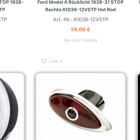
STP
Rechts A1036-12VSTP Hot Rod
STP
Art.-Nr.: A1036-12VSTP
59,00
€
Nur noch 1 vorrätig
Love it