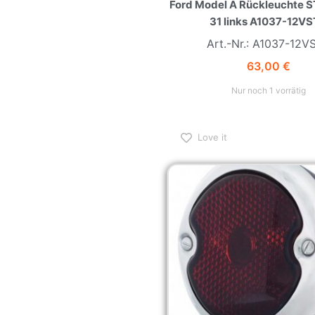
31 links A1037-12V
Art.-Nr.: A1037-12V
63,00
€
Nur noch 1 vorrätig
Love it