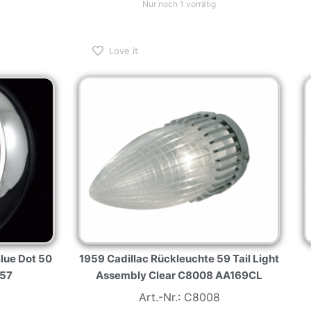
Love it
Blue Dot 50
1959 Cadillac Rückleuchte 59 Tail Light
557
Assembly Clear C8008 AA169CL
Art.-Nr.: C8008
62,00
€