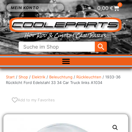
0
0,00
€
MEIN KONTO
Hot Rod & Custom Car Parts
ELEKTRIK
EXTERIEUR
Start
/
Shop
/
Elektrik
/
Beleuchtung
/
Rückleuchten
/ 1933-36
Rücklicht Ford Edelstahl 33 34 Car Truck links A1034
FAHRWERK
INNENRAUM
KÜHLUNG
Add to my Favorites
LUFTFILTER
MOTOR
VERGASER
SALE %