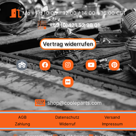
Mo - Fr: 10:00 - 12:00 / 14:00 - 16:00 CET
+49 (0)421 52 98 01
Vertrag widerrufen
shop@cooleparts.com
AGB
Datenschutz
Versand
Zahlung
Widerruf
Impressum