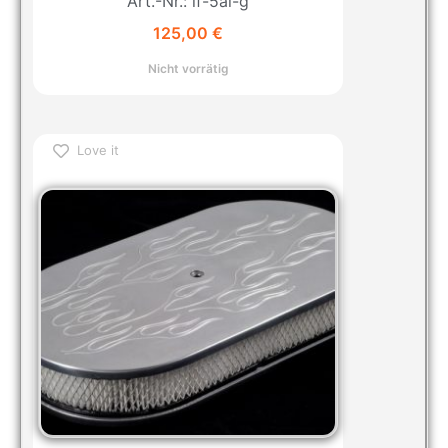
Art.-Nr.: lf-5al-g
125,00
€
Nicht vorrätig
Love it