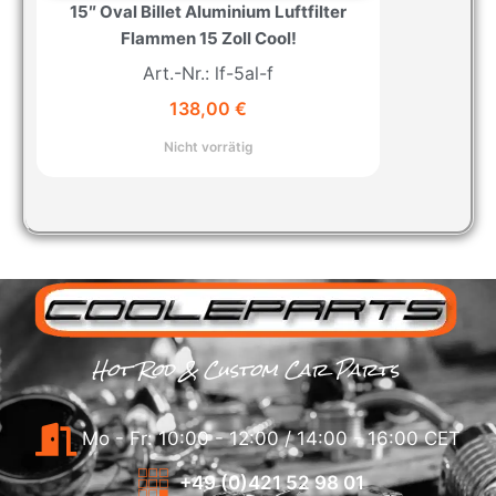
15″ Oval Billet Aluminium Luftfilter
Flammen 15 Zoll Cool!
Art.-Nr.: lf-5al-f
138,00
€
Nicht vorrätig
Hot Rod & Custom Car Parts
Mo - Fr: 10:00 - 12:00 / 14:00 - 16:00 CET
+49 (0)421 52 98 01