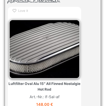
Love it
Luftfilter Oval Alu 15″ All Finned Nostalgie
Hot Rod
Art.-Nr.: lf-5al-af
148,00
€