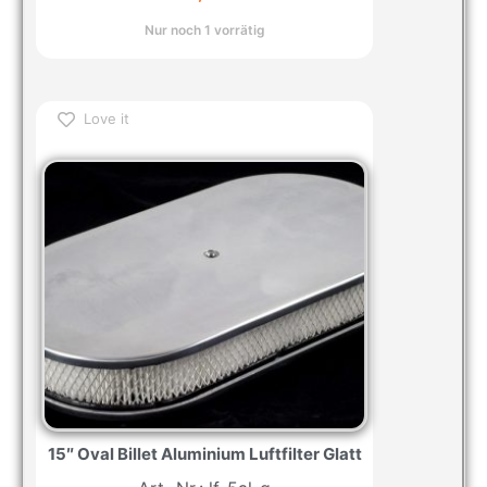
Nur noch 1 vorrätig
Love it
15″ Oval Billet Aluminium Luftfilter Glatt