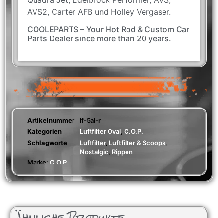
Quadra Jet, Edelbrock Performer, AVS,
AVS2, Carter AFB und Holley Vergaser.
COOLEPARTS – Your Hot Rod & Custom Car
Parts Dealer since more than 20 years.
Artikelnummer
lf-5al-r
Kategorien
Luftfilter Oval
,
C.O.P.
Schlagworte
Luftfilter
,
Luftfilter & Scoops
,
Nostalgic
,
Rippen
Marke:
C.O.P.
Ähnliche Produkte