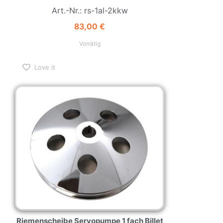
Art.-Nr.: rs-1al-2kkw
83,00
€
Vorrätig
Love it
Riemenscheibe Servopumpe 1 fach Billet