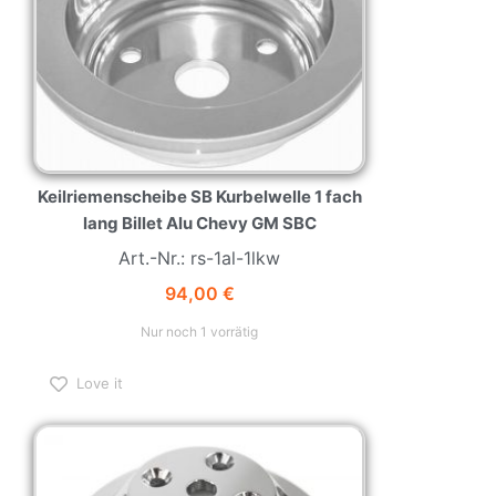
Keilriemenscheibe SB Kurbelwelle 1 fach
lang Billet Alu Chevy GM SBC
Art.-Nr.: rs-1al-1lkw
94,00
€
Nur noch 1 vorrätig
Love it