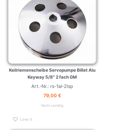
Keilriemenscheibe Servopumpe Billet Alu
Keyway 5/8″ 2 fach GM
Art.-Nr.: rs-1al-2lsp
79,00
€
Nicht vorrätig
Love it