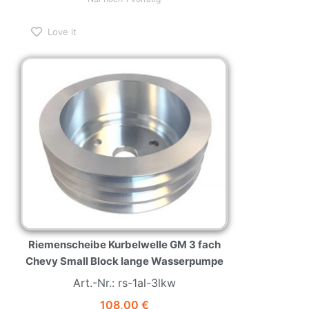
Love it
Riemenscheibe Kurbelwelle GM 3 fach
Chevy Small Block lange Wasserpumpe
Art.-Nr.: rs-1al-3lkw
108,00
€