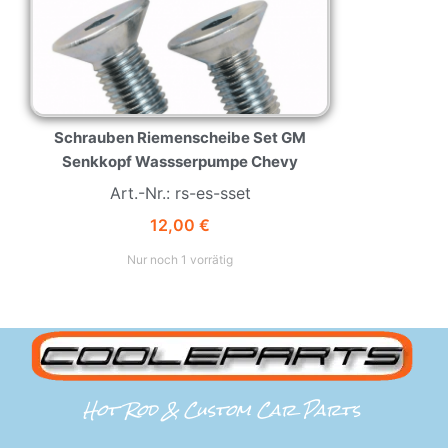
Schrauben Riemenscheibe Set GM
Senkkopf Wassserpumpe Chevy
Art.-Nr.: rs-es-sset
12,00
€
Nur noch 1 vorrätig
Hot Rod & Custom Car Parts