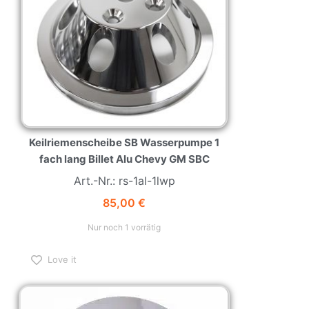
Keilriemenscheibe SB Wasserpumpe 1
fach lang Billet Alu Chevy GM SBC
Art.-Nr.: rs-1al-1lwp
85,00
€
Nur noch 1 vorrätig
Love it