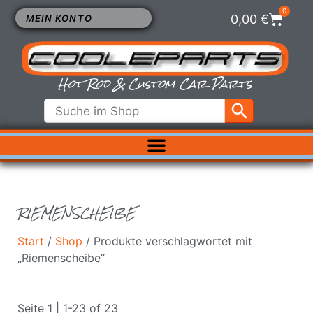
0
0,00
€
MEIN KONTO
Hot Rod & Custom Car Parts
ELEKTRIK
EXTERIEUR
FAHRWERK
RIEMENSCHEIBE
INNENRAUM
KÜHLUNG
Start
/
Shop
/ Produkte verschlagwortet mit
LUFTFILTER
„Riemenscheibe“
MOTOR
VERGASER
Seite 1 | 1-23 of 23
SALE %