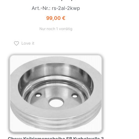
Art.-Nr.: rs-2al-2kwp
99,00
€
Nur noch 1 vorrätig
Love it
Chevy Keilriemenscheibe SB Kurbelwelle 3