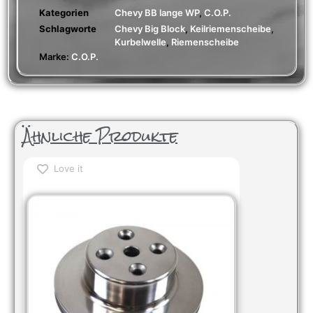
Kategorien
Chevy BB lange WP
,
C.O.P.
Schlagworte
Chevy Big Block
,
Keilriemenscheibe
,
Kurbelwelle
,
Riemenscheibe
Marke:
C.O.P.
Ähnliche Produkte
Love it