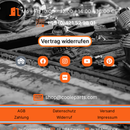
Mo - Fr: 10:00 - 12:00 / 14:00 - 16:00 CET
+49 (0)421 52 98 01
Vertrag widerrufen
shop@cooleparts.com
AGB
Datenschutz
Versand
Zahlung
Widerruf
Impressum
by Cooleparts 2021
by TIBA Creative
by HEADSHOCK