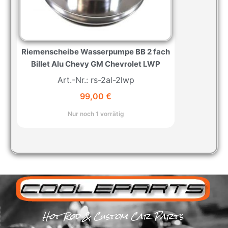
Riemenscheibe Wasserpumpe BB 2 fach
Billet Alu Chevy GM Chevrolet LWP
Art.-Nr.: rs-2al-2lwp
99,00
€
Nur noch 1 vorrätig
Hot Rod & Custom Car Parts