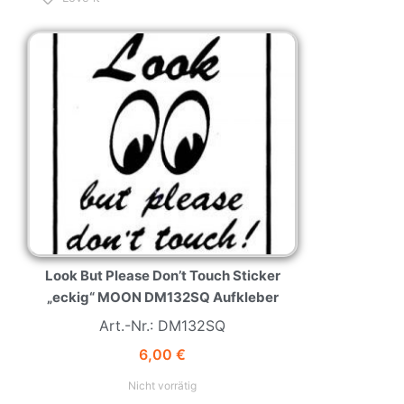
NEW
HOT
Look But Please Don’t Touch Sticker
„eckig“ MOON DM132SQ Aufkleber
Art.-Nr.: DM132SQ
6,00
€
Nicht vorrätig