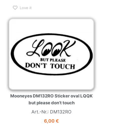
Love it
Mooneyes DM132RO Sticker oval LQQK
but please don’t touch
Art.-Nr.: DM132RO
6,00
€