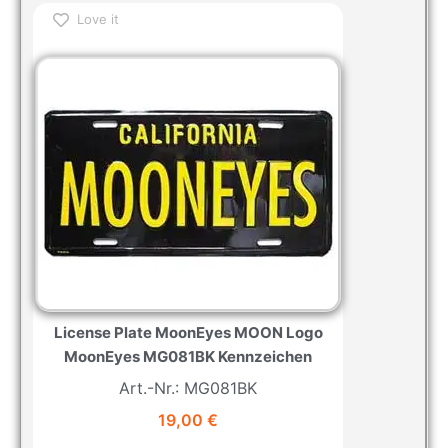
Love it
License Plate MoonEyes MOON Logo
MoonEyes MG081BK Kennzeichen
Art.-Nr.: MG081BK
19,00
€