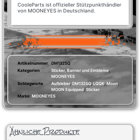
CooleParts ist offizieller Stützpunkthändler
von MOONEYES in Deutschland.
Artikelnummer
DM132SQ
Kategorien
Sticker, Banner und Embleme
,
MOONEYES
Schlagworte
Aufkleber
,
DM132SQ
,
LQQK
,
Moon
,
MOON Equipped
,
Sticker
Marke:
MOONEYES
Ähnliche Produkte