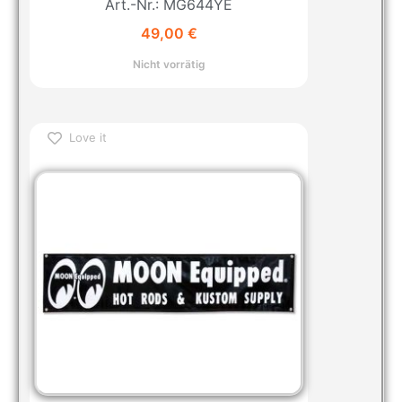
Art.-Nr.: MG644YE
49,00
€
Nicht vorrätig
Love it