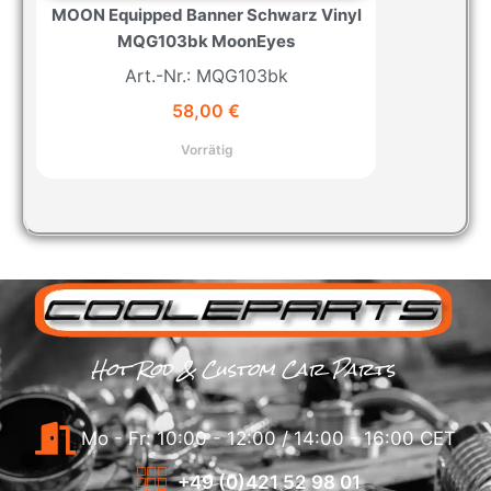
MOON Equipped Banner Schwarz Vinyl
MQG103bk MoonEyes
Art.-Nr.: MQG103bk
58,00
€
Vorrätig
Hot Rod & Custom Car Parts
Mo - Fr: 10:00 - 12:00 / 14:00 - 16:00 CET
+49 (0)421 52 98 01