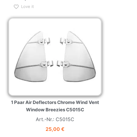
Love it
NEW
HOT
1 Paar Air Deflectors Chrome Wind Vent
Window Breezies C5015C
Art.-Nr.: C5015C
25,00
€