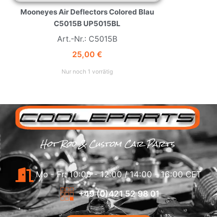
Mooneyes Air Deflectors Colored Blau
C5015B UP5015BL
Art.-Nr.: C5015B
25,00
€
Nur noch 1 vorrätig
Hot Rod & Custom Car Parts
Mo - Fr: 10:00 - 12:00 / 14:00 - 16:00 CET
+49 (0)421 52 98 01