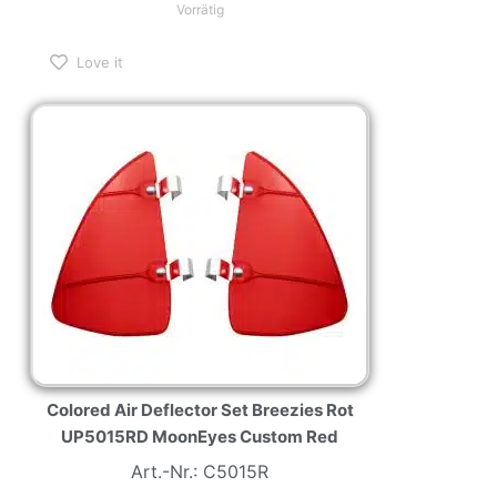
Vorrätig
Love it
Colored Air Deflector Set Breezies Rot
UP5015RD MoonEyes Custom Red
Art.-Nr.: C5015R