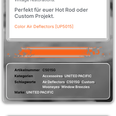
Perfekt für euer Hot Rod oder
Custom Projekt.
Color Air Deflectors [UP5015]
Artikelnummer
C5015G
Kategorien
Accessoires
,
UNITED PACIFIC
Schlagworte
Air Deflectors
,
C5015G
,
Custom
,
Mooneyes
,
Window Breezies
Marke:
UNITED PACIFIC