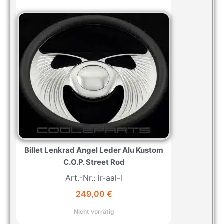
Billet Lenkrad Angel Leder Alu Kustom
C.O.P. Street Rod
Art.-Nr.: lr-aal-l
249,00
€
Nicht vorrätig