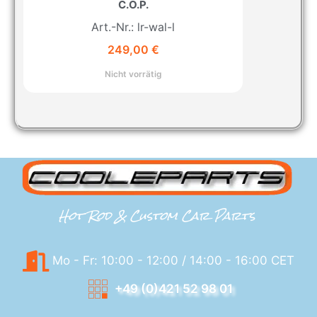
C.O.P.
Art.-Nr.: lr-wal-l
249,00
€
Nicht vorrätig
Hot Rod & Custom Car Parts
Mo - Fr: 10:00 - 12:00 / 14:00 - 16:00 CET
+49 (0)421 52 98 01