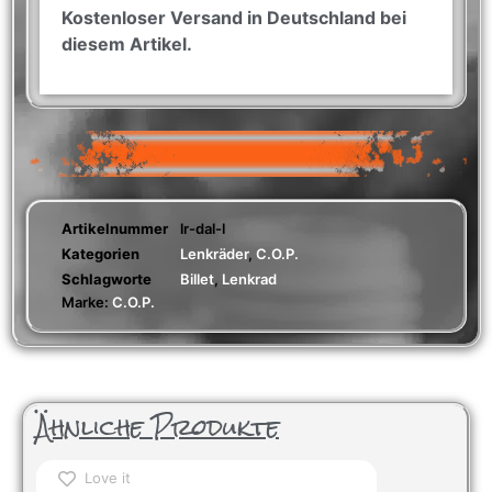
Kostenloser Versand in Deutschland bei
diesem Artikel.
Artikelnummer
lr-dal-l
Kategorien
Lenkräder
,
C.O.P.
Schlagworte
Billet
,
Lenkrad
Marke:
C.O.P.
Ähnliche Produkte
Love it