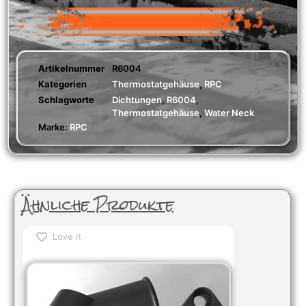
Artikelnummer
R6004
Kategorien
Thermostatgehäuse
,
RPC
Schlagworte
Dichtungen
,
R6004
,
Thermostatgehäuse
,
Water Neck
Marke:
RPC
Ähnliche Produkte
Love it