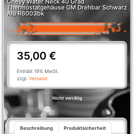
Chevy Water Neck 40 Grad
Thermostatgehäuse GM Drehbar Schwarz
Alu R6003bk
35,00
€
Enthält 19% MwSt.
zzgl.
Versand
Nicht vorrätig
Beschreibung
Produktsicherheit