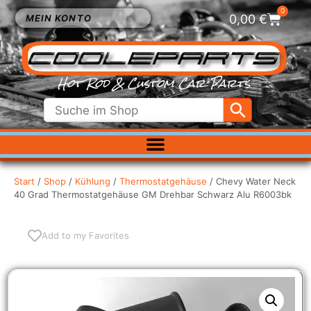
0
0,00
€
MEIN KONTO
Hot Rod & Custom Car Parts
ELEKTRIK
EXTERIEUR
Start
/
Shop
/
Kühlung
/
Thermostatgehäuse
/ Chevy Water Neck
40 Grad Thermostatgehäuse GM Drehbar Schwarz Alu R6003bk
FAHRWERK
INNENRAUM
KÜHLUNG
Add to my Favorites
LUFTFILTER
MOTOR
VERGASER
SALE %