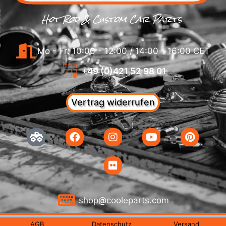
Hot Rod & Custom Car Parts
Mo - Fr: 10:00 - 12:00 / 14:00 - 16:00 CET
+49 (0)421 52 98 01
Vertrag widerrufen
shop@cooleparts.com
AGB
Datenschutz
Versand