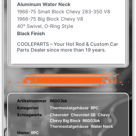
Aluminum Water Neck
1966-75 Small Block Chevy 283-350 V8
1966-75 Big Block Chevy V8
40° Swivel, O-Ring Style
Black Finish
COOLEPARTS – Your Hot Rod & Custom Car
Parts Dealer since more than 19 years.
Artikelnummer
R6003bk
Kategorien
Thermostatgehäuse
,
RPC
Schlagworte
Chevrolet
,
Chevrolet SB
,
Chevy
,
Chevy Big Block
,
R6003bk
,
Thermostatgehäuse
,
Water Neck
Marke:
RPC