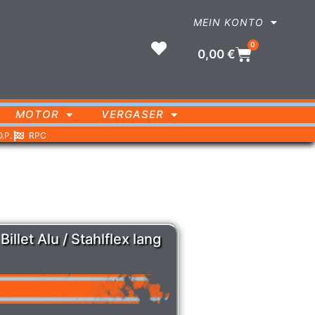
MEIN KONTO
0
0,00
€
MOTOR
VERGASER
O.P.
RPC
llet Alu / Stahlflex lang