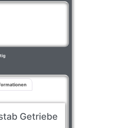
tig
nformationen
stab Getriebe