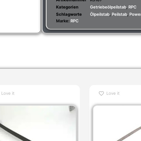
Kategorien
Getriebeölpeilstab
,
RPC
Schlagworte
Ölpeilstab
,
Peilstab
,
Power
Marke:
RPC
Love it
Love it