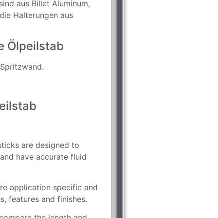
ind aus Billet Aluminum,
 die Halterungen aus
 Ölpeilstab
 Spritzwand.
eilstab
ticks are designed to
and have accurate fluid
re application specific and
hs, features and finishes.
to compare the length and