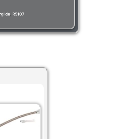
glide
,
R5107