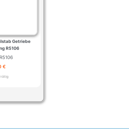
lstab Getriebe
ang R5106
 R5106
0
€
rrätig