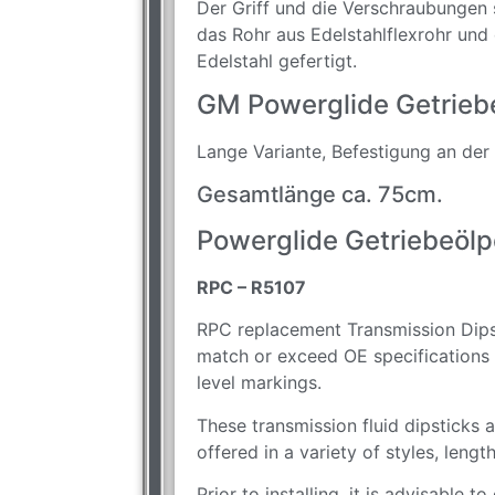
Der Griff und die Verschraubungen s
das Rohr aus Edelstahlflexrohr und
Edelstahl gefertigt.
GM Powerglide Getriebe
Lange Variante, Befestigung an der
Gesamtlänge ca. 75cm.
Powerglide Getriebeölp
RPC – R5107
RPC replacement Transmission Dips
match or exceed OE specifications 
level markings.
These transmission fluid dipsticks a
offered in a variety of styles, lengt
Prior to installing, it is advisable 