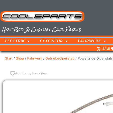
Hot Rod & Custom Car Parts
ELEKTRIK
EXTERIEUR
FAHRWERK
SALE
Start
/
Shop
/
Fahrwerk
/
Getriebeölpeilstab
/ Powerglide Ölpeilstab 
Add to my Favorites