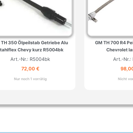
TH 350 Ölpeilstab Getriebe Alu
GM TH 700 R4 Pei
tahlflex Chevy kurz R5004bk
Chevrolet l
Art.-Nr.: R5004bk
Art.-Nr.:
72,00
€
98,0
Nur noch 1 vorrätig
Nicht vo