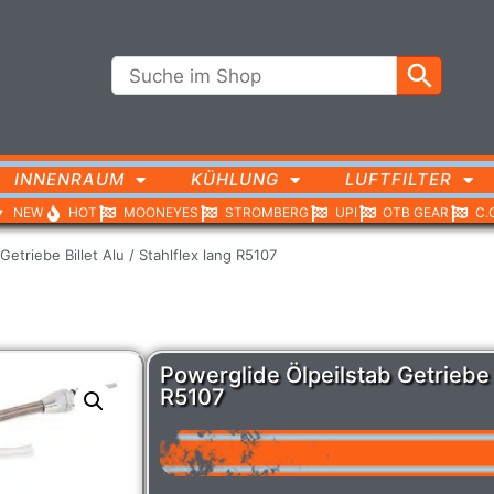
INNENRAUM
KÜHLUNG
LUFTFILTER
NEW
HOT
MOONEYES
STROMBERG
UPI
OTB GEAR
C.
Getriebe Billet Alu / Stahlflex lang R5107
Powerglide Ölpeilstab Getriebe Bi
R5107