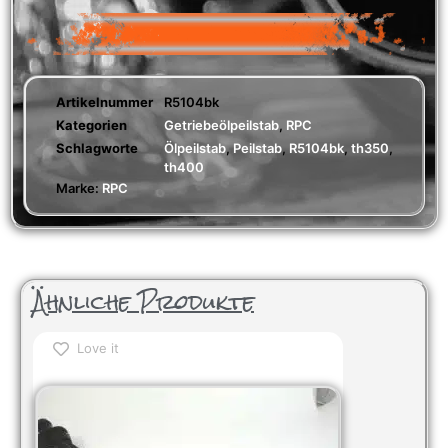
Artikelnummer
R5104bk
Kategorien
Getriebeölpeilstab
,
RPC
Schlagworte
Ölpeilstab
,
Peilstab
,
R5104bk
,
th350
,
th400
Marke:
RPC
Ähnliche Produkte
Love it