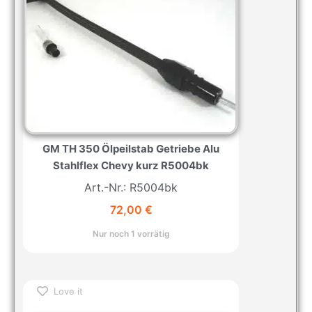
GM TH 350 Ölpeilstab Getriebe Alu
Stahlflex Chevy kurz R5004bk
Art.-Nr.: R5004bk
72,00
€
Nur noch 1 vorrätig
Love it