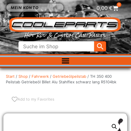
0
0,00
€
MEIN KONTO
Hot Rod & Custom Car Parts
ELEKTRIK
EXTERIEUR
Start
/
Shop
/
Fahrwerk
/
Getriebeölpeilstab
/ TH 350 400
Peilstab Getriebeöl Billet Alu Stahlflex schwarz lang R5104bk
FAHRWERK
INNENRAUM
KÜHLUNG
Add to my Favorites
LUFTFILTER
MOTOR
VERGASER
SALE %