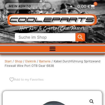
0
0,00
€
MEIN KONTO
Hot Rod & Custom Car Parts
ELEKTRIK
EXTERIEUR
Start
/
Shop
/
Elektrik
/
Batterie
/ Kabel Durchführung Spritzwand
Firewall Wire Port OTB Gear 6838
FAHRWERK
INNENRAUM
KÜHLUNG
Add to my Favorites
LUFTFILTER
MOTOR
VERGASER
SALE %