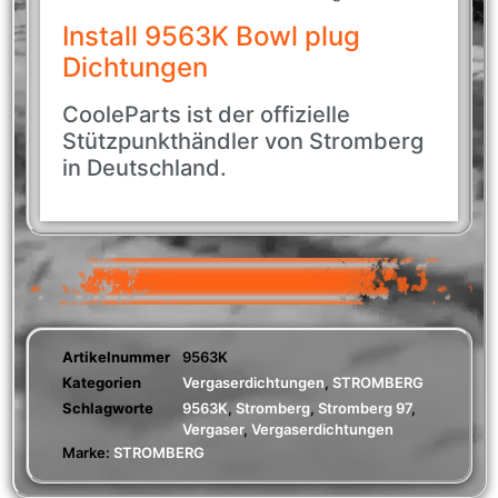
Install 9563K Bowl plug
Dichtungen
CooleParts ist der offizielle
Stützpunkthändler von Stromberg
in Deutschland.
Artikelnummer
9563K
Kategorien
Vergaserdichtungen
,
STROMBERG
Schlagworte
9563K
,
Stromberg
,
Stromberg 97
,
Vergaser
,
Vergaserdichtungen
Marke:
STROMBERG