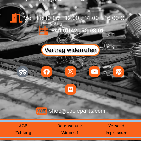
Mo - Fr: 10:00 - 12:00 / 14:00 - 16:00 CET
+49 (0)421 52 98 01
Vertrag widerrufen
shop@cooleparts.com
AGB
Datenschutz
Versand
Zahlung
Widerruf
Impressum