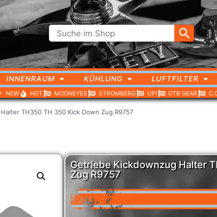
INNENRAUM
KÜHLUNG
LUFTFILTER
NEW
HOT
MOONEYES
STROMBERG
UPI
OTB GEAR
C.
 Halter TH350 TH 350 Kick Down Zug R9757
Getriebe Kickdownzug Halter 
Zug R9757