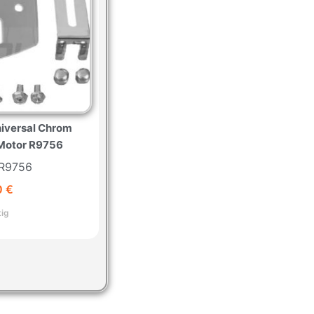
niversal Chrom
 Motor R9756
: R9756
0
€
tig