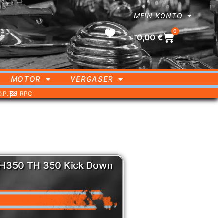
MEIN KONTO
0
0,00
€
MOTOR
VERGASER
O.P.
RPC
TH350 TH 350 Kick Down