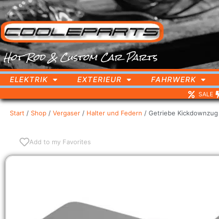
Hot Rod & Custom Car Parts
ELEKTRIK
EXTERIEUR
FAHRWERK
SALE
Start
/
Shop
/
Vergaser
/
Halter und Federn
/ Getriebe Kickdownzug
Add to my Favorites