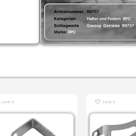
Artikelnummer
R9757
Kategorien
Halter und Federn
,
RPC
Schlagworte
Gaszug
,
Getriebe
,
R9757
,
Marke:
RPC
Love it
Love it