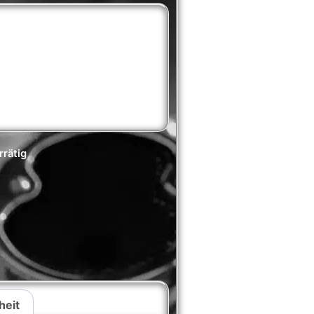
rrätig
heit