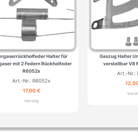
ergaserrückholfeder Halter für
Gaszug Halter U
gaser mit 2 Federn Rückholfeder
verstellbar V8
R6052x
Art.-Nr.
Art.-Nr.: R6052x
12,0
17,00
€
Vorrä
Vorrätig