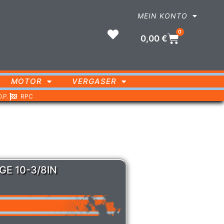
MEIN KONTO
0
0,00
€
MOTOR
VERGASER
O.P.
RPC
E 10-3/8IN