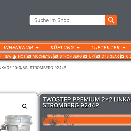
INNENRAUM
KÜHLUNG
LUFTFILTER
NEW
HOT
MOONEYES
STROMBERG
UPI
OTB GEAR
C.
NKAGE 10-3/8IN STROMBERG 9244P
TWOSTEP PREMIUM 2×2 LINKAG
STROMBERG 9244P