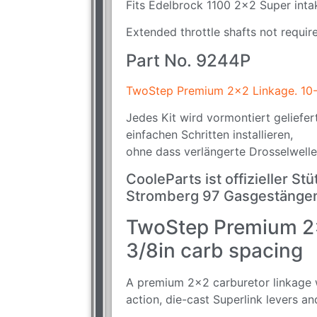
Fits Edelbrock 1100 2×2 Super inta
Extended throttle shafts not requir
Part No. 9244P
TwoStep Premium 2×2 Linkage. 10-
Jedes Kit wird vormontiert geliefert
einfachen Schritten installieren,
ohne dass verlängerte Drosselwellen
CooleParts ist offizieller S
Stromberg 97 Gasgestängen
TwoStep Premium 2×
3/8in carb spacing
A premium 2×2 carburetor linkage w
action, die-cast Superlink levers and