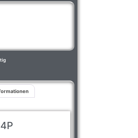
tig
nformationen
44P