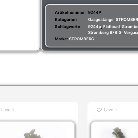
Artikelnummer
9244P
Kategorien
Gasgestänge
,
STROMBE
Schlagworte
9244p
,
Flathead
,
Stromb
Stromberg 97BIG
,
Vergas
Marke:
STROMBERG
Love it
Love it