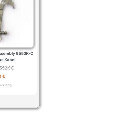
Assembly 9552K-C
ke Kabel
 9552K-C
0
€
vorrätig