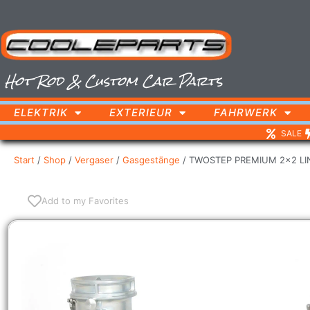
Hot Rod & Custom Car Parts
ELEKTRIK
EXTERIEUR
FAHRWERK
SALE
Start
/
Shop
/
Vergaser
/
Gasgestänge
/ TWOSTEP PREMIUM 2×2 LI
Add to my Favorites