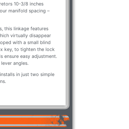
retors 10-3/8 inches
your manifold spacing –
 this linkage features
hich virtually disappear
oped with a small blind
ex key, to tighten the lock
s ensure easy adjustment.
 lever angles.
stalls in just two simple
ns.