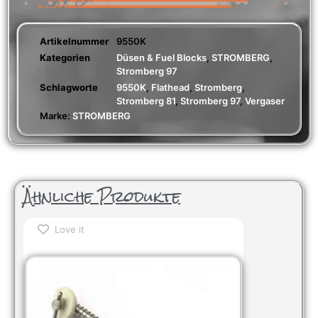
Artikelnummer
9550K
Kategorien
Düsen & Fuel Blocks
,
STROMBERG
,
Stromberg 97
Schlagworte
9550K
,
Flathead
,
Stromberg
,
Stromberg 81
,
Stromberg 97
,
Vergaser
Marke:
STROMBERG
Ähnliche Produkte
Love it