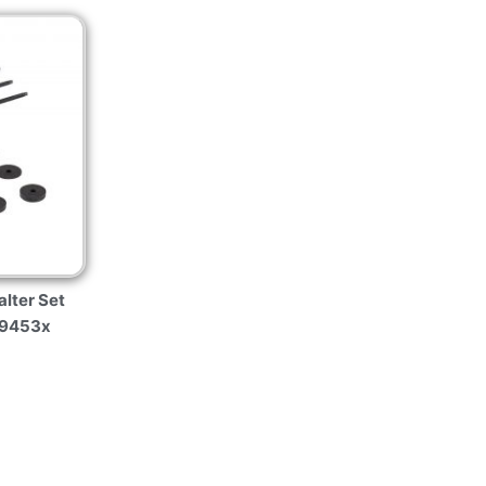
lter Set
 R9453x