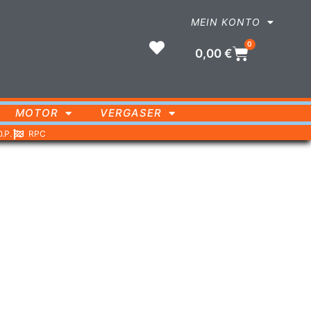
MEIN KONTO
0
0,00
€
MOTOR
VERGASER
O.P.
RPC