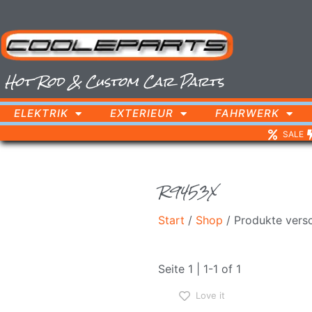
Hot Rod & Custom Car Parts
ELEKTRIK
EXTERIEUR
FAHRWERK
SALE
R9453X
Start
/
Shop
/ Produkte vers
Seite 1 | 1-1 of 1
Love it