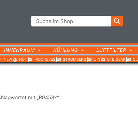
INNENRAUM
KÜHLUNG
LUFTFILTER
NEW
HOT
MOONEYES
STROMBERG
UPI
OTB GEAR
C.
chlagwortet mit „R9453x“