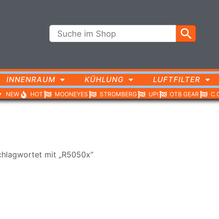
INNENRAUM
KÜHLUNG
LUFTFILTER
NEW
HOT
MOONEYES
STROMBERG
UPI
OTB GEAR
C.
chlagwortet mit „R5050x“