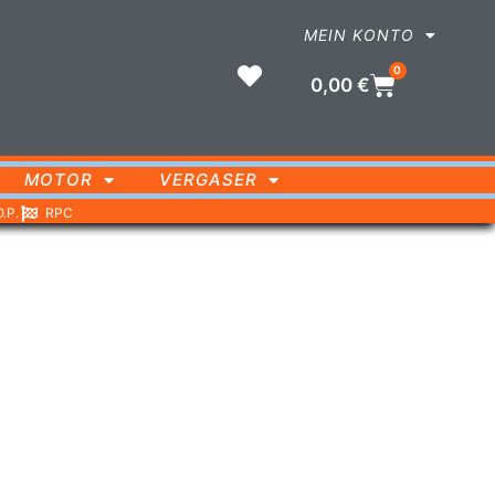
MEIN KONTO
0
0,00
€
MOTOR
VERGASER
O.P.
RPC