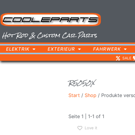
Hot Rod & Custom Car Parts
ELEKTRIK
EXTERIEUR
FAHRWERK
SALE
R5050X
Start
/
Shop
/ Produkte vers
Seite 1 | 1-1 of 1
Love it