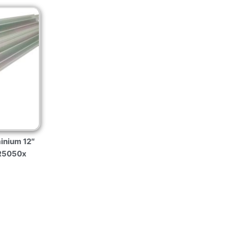
minium 12″
 R5050x