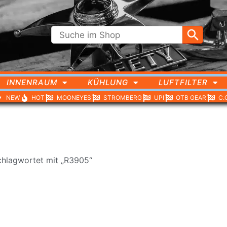
INNENRAUM
KÜHLUNG
LUFTFILTER
NEW
HOT
MOONEYES
STROMBERG
UPI
OTB GEAR
C.
chlagwortet mit „R3905“