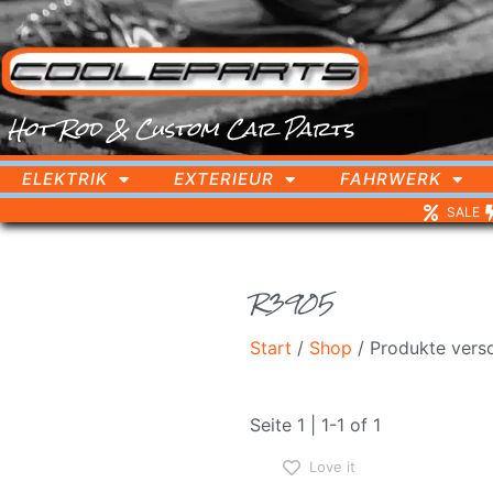
Hot Rod & Custom Car Parts
ELEKTRIK
EXTERIEUR
FAHRWERK
SALE
R3905
Start
/
Shop
/ Produkte vers
Seite 1 | 1-1 of 1
Love it