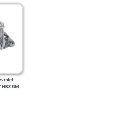
vrolet
8″ HBZ GM