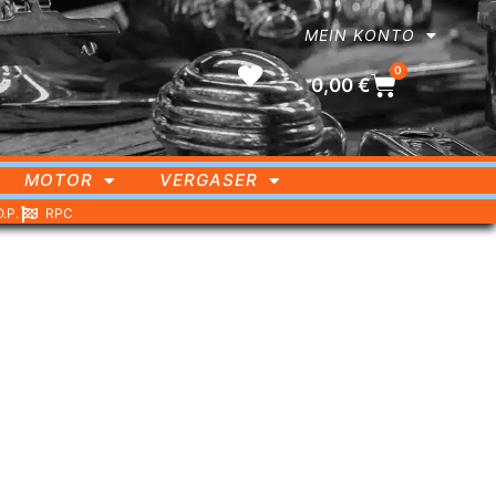
MEIN KONTO
0
0,00
€
MOTOR
VERGASER
O.P.
RPC