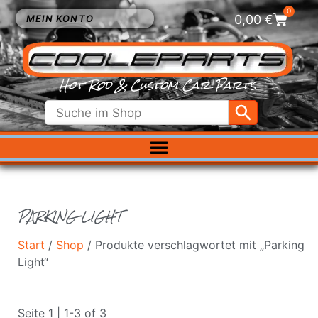
0
0,00
€
MEIN KONTO
Hot Rod & Custom Car Parts
ELEKTRIK
EXTERIEUR
FAHRWERK
PARKING LIGHT
INNENRAUM
KÜHLUNG
Start
/
Shop
/ Produkte verschlagwortet mit „Parking
LUFTFILTER
Light“
MOTOR
VERGASER
Seite 1 | 1-3 of 3
SALE %