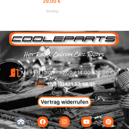
29,00
€
Vorrätig
Hot Rod & Custom Car Parts
Mo - Fr: 10:00 - 12:00 / 14:00 - 16:00 CET
+49 (0)421 52 98 01
Vertrag widerrufen