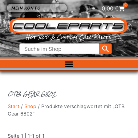
0
0,00
€
MEIN KONTO
Hot Rod & Custom Car Parts
ELEKTRIK
EXTERIEUR
FAHRWERK
OTB GEAR 6802
INNENRAUM
KÜHLUNG
Start
/
Shop
/ Produkte verschlagwortet mit „OTB
LUFTFILTER
Gear 6802“
MOTOR
VERGASER
Seite 1 | 1-1 of 1
SALE %