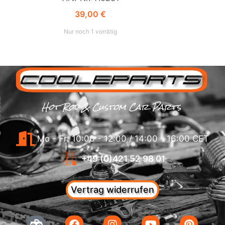
39,00
€
Nur noch 1 vorrätig
Hot Rod & Custom Car Parts
Mo - Fr: 10:00 - 12:00 / 14:00 - 16:00 CET
+49 (0)421 52 98 01
Vertrag widerrufen