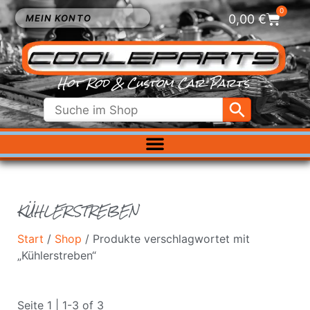
0
0,00
€
MEIN KONTO
Hot Rod & Custom Car Parts
ELEKTRIK
EXTERIEUR
FAHRWERK
KÜHLERSTREBEN
INNENRAUM
KÜHLUNG
Start
/
Shop
/ Produkte verschlagwortet mit
LUFTFILTER
„Kühlerstreben“
MOTOR
VERGASER
Seite 1 | 1-3 of 3
SALE %