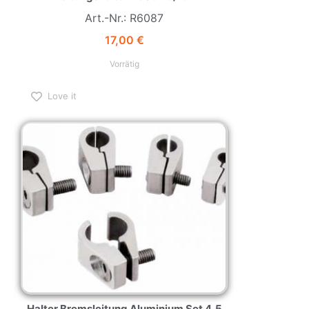
Art.-Nr.: R6087
17,00
€
Vorrätig
Love it
Halter Bremsleitung Aluminium Set 4,5