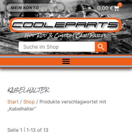
0
0,00
€
MEIN KONTO
Hot Rod & Custom Car Parts
ELEKTRIK
EXTERIEUR
FAHRWERK
KABELHALTER
INNENRAUM
KÜHLUNG
Start
/
Shop
/ Produkte verschlagwortet mit
LUFTFILTER
„Kabelhalter“
MOTOR
VERGASER
Seite 1 | 1-13 of 13
SALE %