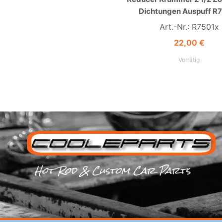
Dichtungen Auspuff R
Art.-Nr.: R7501x
22,00
€
Vorrätig
Hot Rod & Custom Car Parts