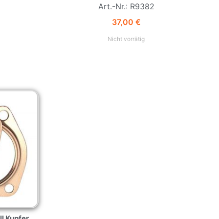
Art.-Nr.: R9382
37,00
€
Nicht vorrätig
l Kupfer