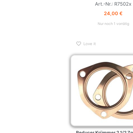
Art.-Nr.: R7502x
24,00
€
Nur noch 1 vorrätig
Love it
Reducer Krümmer 2 1/2 Zol