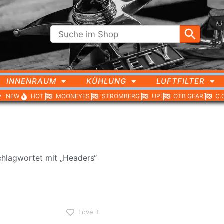
INNENRAUM
KÜHLUNG
LUFTFILTER
NEW
HOT
MOONEYES
STROMBERG
UPI
OTB GEAR
C.
chlagwortet mit „Headers“
Love it