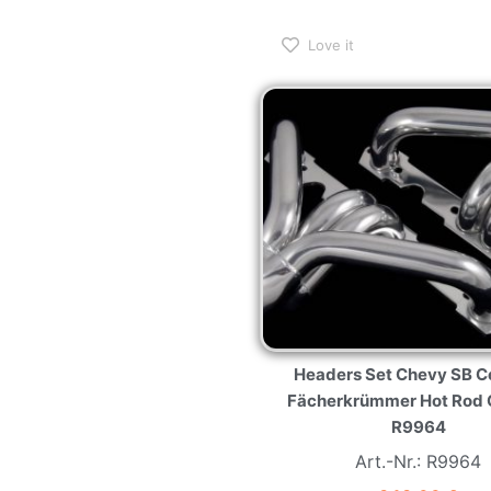
Love it
Headers Set Chevy SB C
Fächerkrümmer Hot Rod
R9964
Art.-Nr.: R9964