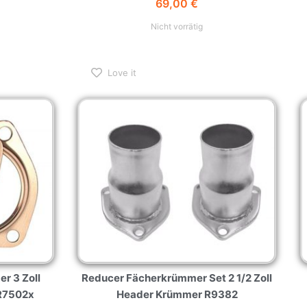
69,00
€
Nicht vorrätig
Love it
r 3 Zoll
Reducer Fächerkrümmer Set 2 1/2 Zoll
 R7502x
Header Krümmer R9382