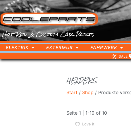
Hot Rod & Custom Car Parts
ELEKTRIK
EXTERIEUR
FAHRWERK
SALE
HEADERS
Start
/
Shop
/ Produkte vers
Seite 1 | 1-10 of 10
Love it