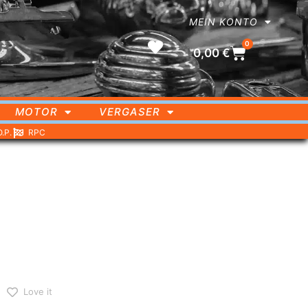
MEIN KONTO
0
0,00
€
MOTOR
VERGASER
O.P.
RPC
Love it