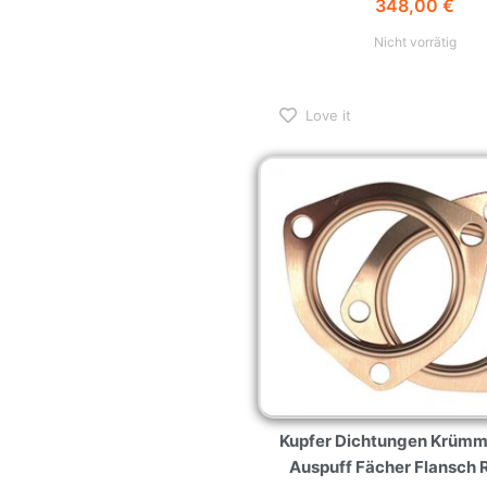
348,00
€
Nicht vorrätig
Love it
Kupfer Dichtungen Krümme
Auspuff Fächer Flansch