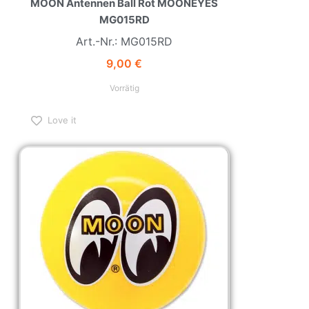
MOON Antennen Ball Rot MOONEYES
MG015RD
Art.-Nr.: MG015RD
9,00
€
Vorrätig
Love it