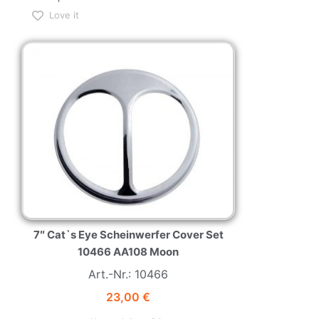
Love it
NEW
HOT
7″ Cat`s Eye Scheinwerfer Cover Set
10466 AA108 Moon
Art.-Nr.: 10466
23,00
€