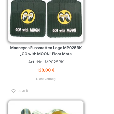
Mooneyes Fussmatten Logo MP025BK
„GO with MOON“ Floor Mats
Art.-Nr.: MP025BK
128,00
€
Nicht vorrätig
Love it