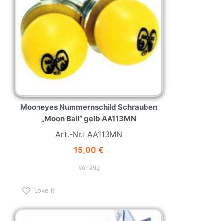
Mooneyes Nummernschild Schrauben
„Moon Ball“ gelb AA113MN
Art.-Nr.: AA113MN
15,00
€
Vorrätig
Love it