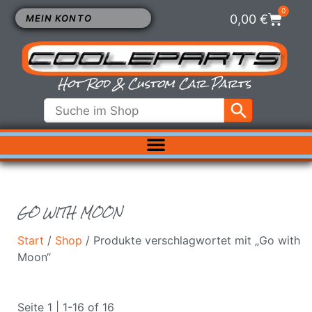
0
0,00
€
MEIN KONTO
Hot Rod & Custom Car Parts
ELEKTRIK
EXTERIEUR
FAHRWERK
GO WITH MOON
INNENRAUM
KÜHLUNG
Start
/
Shop
/ Produkte verschlagwortet mit „Go with
LUFTFILTER
Moon“
MOTOR
VERGASER
Seite 1 | 1-16 of 16
SALE %