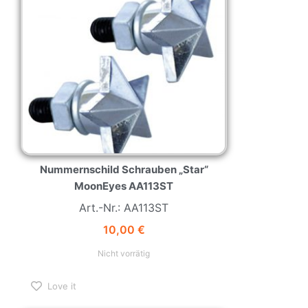
Nummernschild Schrauben „Star“
MoonEyes AA113ST
Art.-Nr.: AA113ST
10,00
€
Nicht vorrätig
Love it