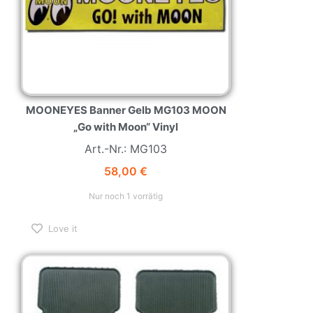
MOONEYES Banner Gelb MG103 MOON
„Go with Moon“ Vinyl
Art.-Nr.: MG103
58,00
€
Nur noch 1 vorrätig
Love it