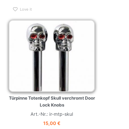
Love it
Türpinne Totenkopf Skull verchromt Door
Lock Knobs
Art.-Nr.: ir-mtp-skul
15,00
€