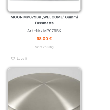
MOON MP079BK „WELCOME“ Gummi
Fussmatte
Art.-Nr.: MP079BK
68,00
€
Nicht vorrätig
Love it