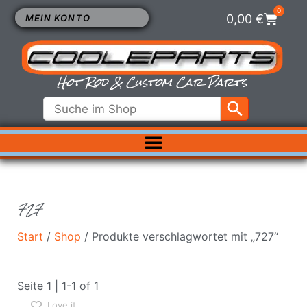
0
0,00
€
MEIN KONTO
Hot Rod & Custom Car Parts
ELEKTRIK
EXTERIEUR
FAHRWERK
727
INNENRAUM
KÜHLUNG
Start
/
Shop
/ Produkte verschlagwortet mit „727“
LUFTFILTER
MOTOR
Seite 1 | 1-1 of 1
VERGASER
Love it
SALE %