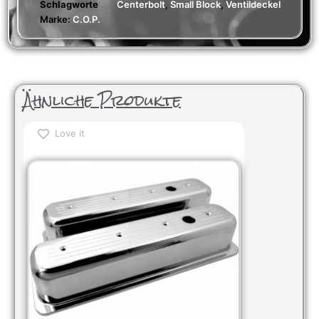
Schlagworte
Centerbolt
,
Small Block
,
Ventildeckel
Marke:
C.O.P.
Ähnliche Produkte
Love it