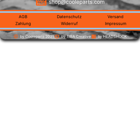
shop@cooleparts.com
AGB
Datenschutz
Versand
Zahlung
Widerruf
Impressum
by Cooleparts 2021
by TIBA Creative
by HEADSHOCK