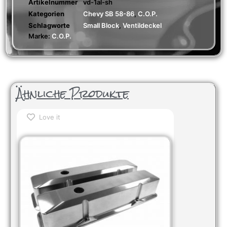
Artikelnummer
vd-1al-sh
Kategorien
Chevy SB 58-86
,
C.O.P.
Schlagworte
Small Block
,
Ventildeckel
Marke:
C.O.P.
Ähnliche Produkte
Love it