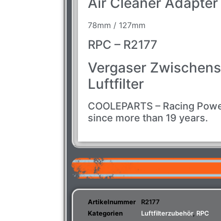
Air Cleaner Adapter 
78mm / 127mm
RPC – R2177
Vergaser Zwischen
Luftfilter
COOLEPARTS – Racing Powe
since more than 19 years.
Artikelnummer
R2177
Kategorien
Luftfilterzubehör
,
RPC