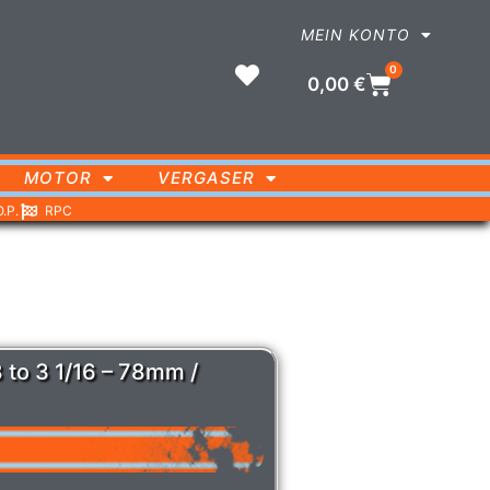
MEIN KONTO
0
0,00
€
MOTOR
VERGASER
O.P.
RPC
8 to 3 1/16 – 78mm /