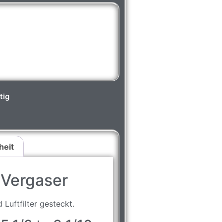
tig
heit
r Vergaser
Luftfilter gesteckt.