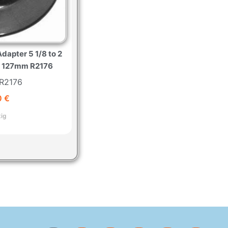
Adapter 5 1/8 to 2
 / 127mm R2176
 R2176
0
€
tig