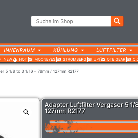
INNENRAUM
KÜHLUNG
LUFTFILTER
NEW
HOT
MOONEYES
STROMBERG
UPI
OTB GEAR
C.
ser 5 1/8 to 3 1/16 – 78mm / 127mm R2177
Adapter Luftfilter Vergaser 5 1/
127mm R2177