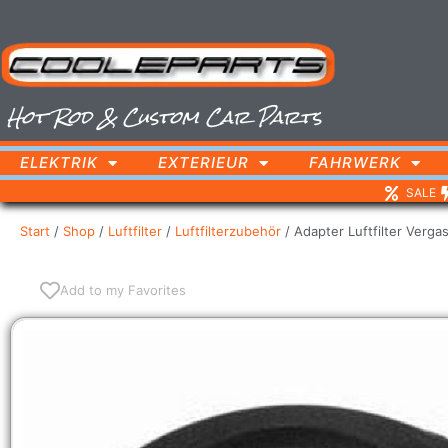
Hot Rod & Custom Car Parts
ELEKTRIK
EXTERIEUR
FAHRWERK
SALE
Start
/
Shop
/
Luftfilter
/
Luftfilterzubehör
/ Adapter Luftfilter Verga
Add to my Favorites