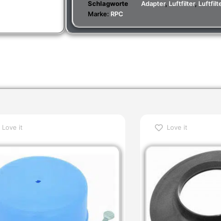
Schlagworte
Adapter
,
Luftfilter
,
Luftfil
Marke:
RPC
Love it
Love it