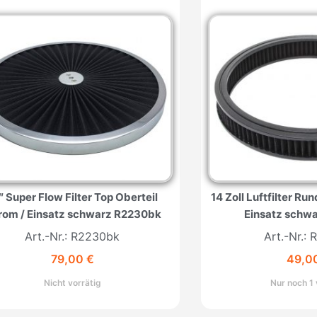
″ Super Flow Filter Top Oberteil
14 Zoll Luftfilter R
rom / Einsatz schwarz R2230bk
Einsatz schw
Art.-Nr.: R2230bk
Art.-Nr.: 
79,00
€
49,0
Nicht vorrätig
Nur noch 1 