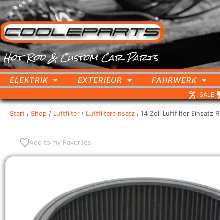
Hot Rod & Custom Car Parts
ELEKTRIK
EXTERIEUR
FAHRWERK
SALE
Start
/
Shop
/
Luftfilter
/
Luftfiltereinsatz
/ 14 Zoll Luftfilter Einsat
Add to my Favorites