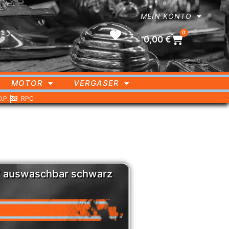
MEIN KONTO
0
0,00
€
MOTOR
VERGASER
O.P.
RPC
 4″ auswaschbar schwarz