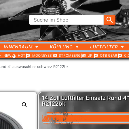
INNENRAUM
KÜHLUNG
LUFTFILTER
NEW
HOT
MOONEYES
STROMBERG
UPI
OTB GEAR
C.
z Rund 4″ auswaschbar schwarz R2122bk
14 Zoll Luftfilter Einsatz Rund
R2122bk