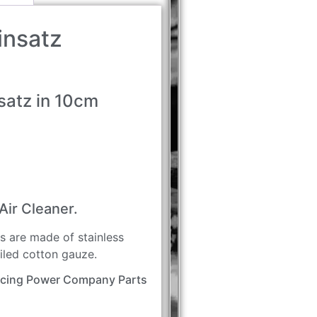
Einsatz
nsatz in 10cm
Air Cleaner.
s are made of stainless
iled cotton gauze.
acing Power Company Parts