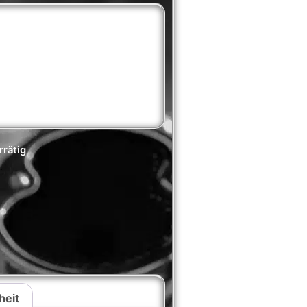
rrätig
heit