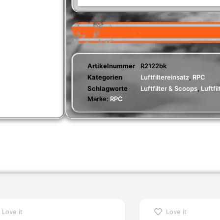
Artikelnummer
R2122bk
Kategorien
Luftfiltereinsatz
,
RPC
Schlagworte
Luftfilter & Scoops
,
Luftfi
Marke:
RPC
Love it
Love it