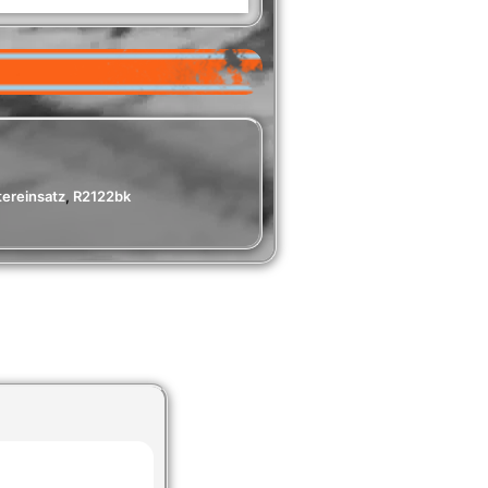
ltereinsatz
,
R2122bk