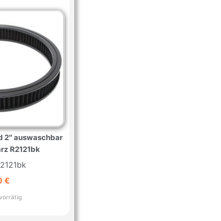
und 2″ auswaschbar
arz R2121bk
R2121bk
0
€
vorrätig