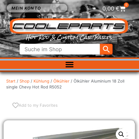
0
0,00
€
MEIN KONTO
Hot Rod & Custom Car Parts
ELEKTRIK
EXTERIEUR
Start
/
Shop
/
Kühlung
/
Ölkühler
/ Ölkühler Aluminium 18 Zoll
single Chevy Hot Rod R5052
FAHRWERK
INNENRAUM
KÜHLUNG
Add to my Favorites
LUFTFILTER
MOTOR
VERGASER
SALE %