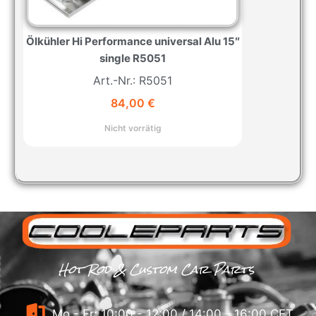
Ölkühler Hi Performance universal Alu 15″
single R5051
Art.-Nr.: R5051
84,00
€
Nicht vorrätig
Hot Rod & Custom Car Parts
Mo - Fr: 10:00 - 12:00 / 14:00 - 16:00 CET