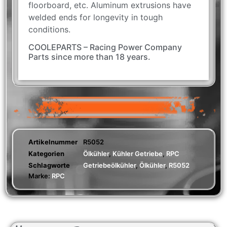
floorboard, etc. Aluminum extrusions have
welded ends for longevity in tough
conditions.
COOLEPARTS – Racing Power Company
Parts since more than 18 years.
Artikelnummer
R5052
Kategorien
Ölkühler
,
Kühler Getriebe
,
RPC
Schlagworte
Getriebeölkühler
,
Ölkühler
,
R5052
Marke:
RPC