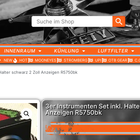
INNENRAUM
KÜHLUNG
LUFTFILTER
NEW
HOT
MOONEYES
STROMBERG
UPI
OTB GEAR
C.
 Halter schwarz 2 Zoll Anzeigen R5750bk
3er Instrumenten Set inkl. Halte
Anzeigen R5750bk