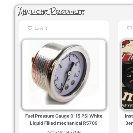
Ähnliche Produkte
Love it
Fuel Pressure Gauge 0-15 PSI White
Ins
Liquid Filled mechanical R5709
3er
Art.-Nr.: R5709