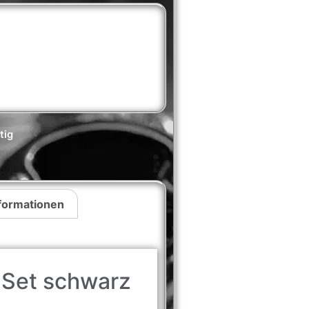
tig
nformationen
 Set schwarz