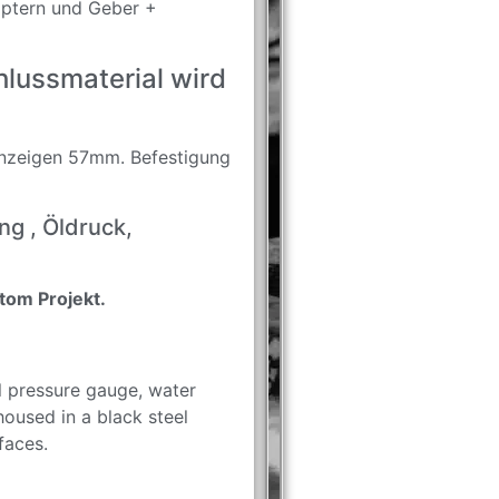
aptern und Geber +
lussmaterial wird
nzeigen 57mm. Befestigung
g , Öldruck,
tom Projekt.
l pressure gauge, water
oused in a black steel
faces.