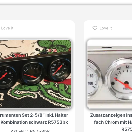
Love it
Love it
trumenten Set 2-5/8″ inkl. Halter
Zusatzanzeigen In
 Kombination schwarz R5753bk
fach Chrom mit Ha
R57
Art.-Nr.: R5753bk