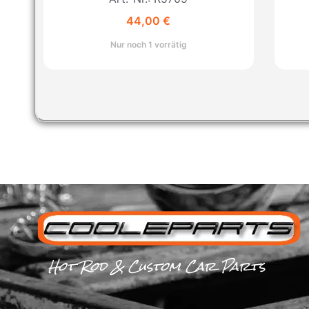
44,00
€
Nur noch 1 vorrätig
Hot Rod & Custom Car Parts