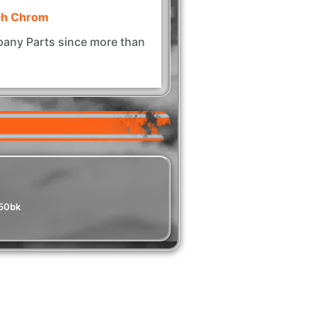
ach Chrom
ny Parts since more than
50bk