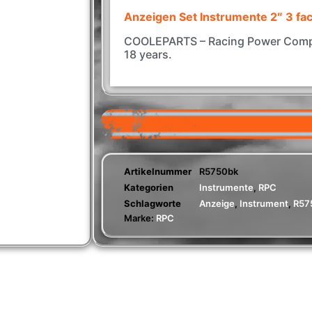
Anzeigen Set Instrumente 2″ 3 f
COOLEPARTS – Racing Power Compa
18 years.
Artikelnummer
R5750bk
Kategorien
Instrumente
,
RPC
Schlagworte
Anzeige
,
Instrument
,
R57
Marke:
RPC