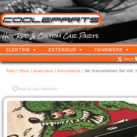
Hot Rod & Custom Car Parts
ELEKTRIK
EXTERIEUR
FAHRWERK
SALE
Start
/
Shop
/
Innenraum
/
Instrumente
/ 3er Instrumenten Set inkl.
Add to my Favorites