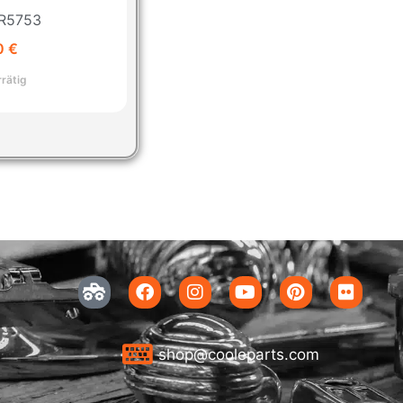
: R5753
0
€
rrätig
shop@cooleparts.com