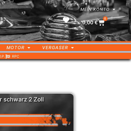
MEIN KONTO
0
0,00
€
MOTOR
VERGASER
O.P.
RPC
r schwarz 2 Zoll