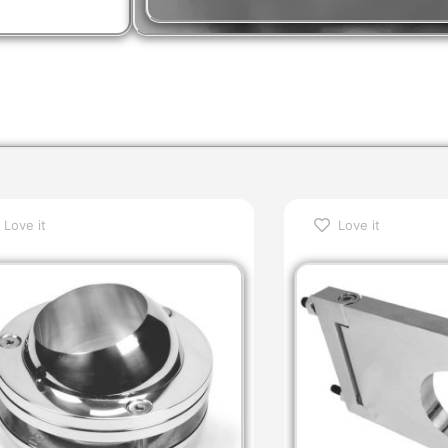
Love it
Love it