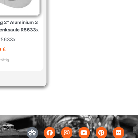
g 2″ Aluminium 3
 Lenksäule R5633x
 R5633x
0
€
rrätig