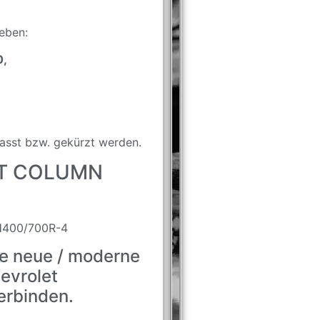
eben:
0,
asst bzw. gekürzt werden.
ET COLUMN
H400/700R-4
e neue / moderne
evrolet
erbinden.