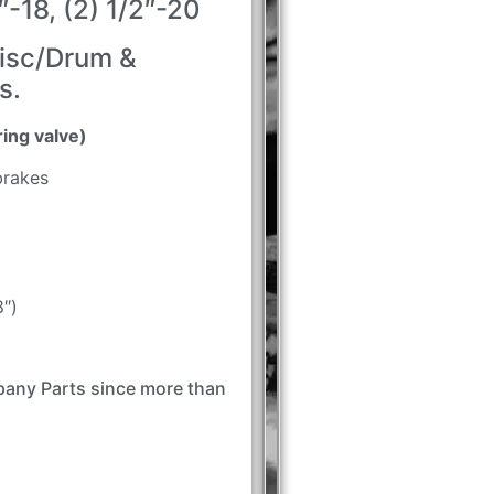
″-18, (2) 1/2″-20
isc/Drum &
s.
ing valve)
brakes
″)
ny Parts since more than