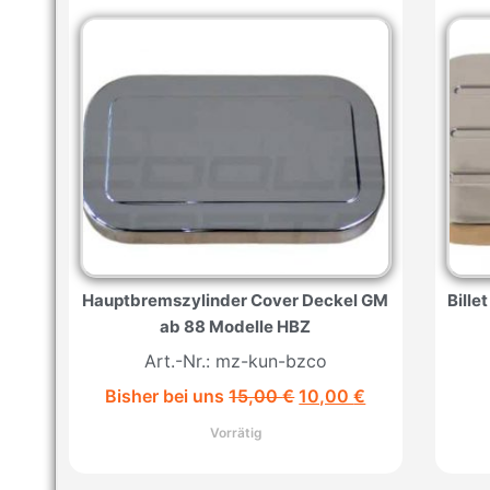
Hauptbremszylinder Cover Deckel GM
Bille
ab 88 Modelle HBZ
Art.-Nr.: mz-kun-bzco
Bisher bei uns
15,00
€
10,00
€
Vorrätig