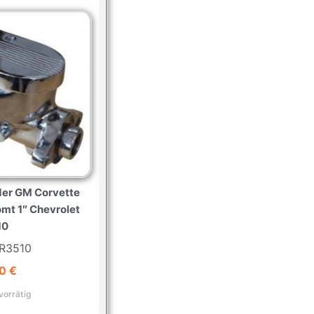
der GM Corvette
mt 1″ Chevrolet
10
 R3510
00
€
vorrätig