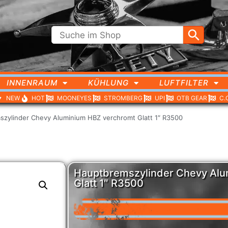
INNENRAUM
KÜHLUNG
LUFTFILTER
NEW
HOT
MOONEYES
STROMBERG
UPI
OTB GEAR
C.
zylinder Chevy Aluminium HBZ verchromt Glatt 1″ R3500
Hauptbremszylinder Chevy Alu
Glatt 1″ R3500