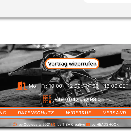
Vertrag widerrufen
Mo - Fr: 10:00 - 12:00 / 14:00 - 16:00 CET
+49 (0)421 52 98 01
NG
DATENSCHUTZ
WIDERRUF
VERSAND
by Cooleparts 2021
by TIBA Creative
by HEADSHOCK