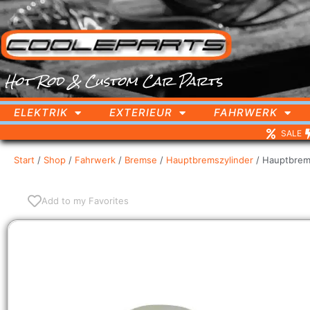
Hot Rod & Custom Car Parts
ELEKTRIK
EXTERIEUR
FAHRWERK
SALE
Start
/
Shop
/
Fahrwerk
/
Bremse
/
Hauptbremszylinder
/ Hauptbrems
Add to my Favorites