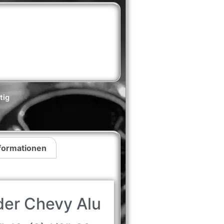
tig
nformationen
er Chevy Alu