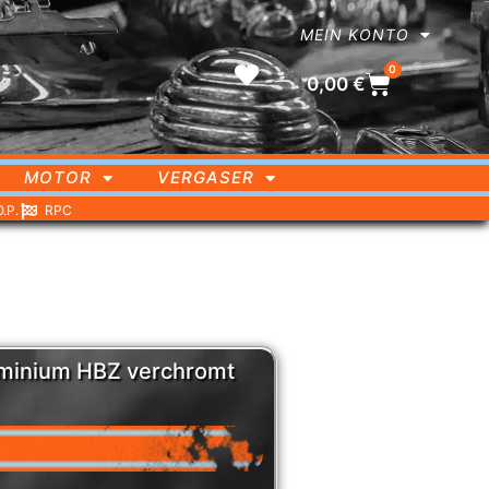
MEIN KONTO
0
0,00
€
MOTOR
VERGASER
O.P.
RPC
minium HBZ verchromt