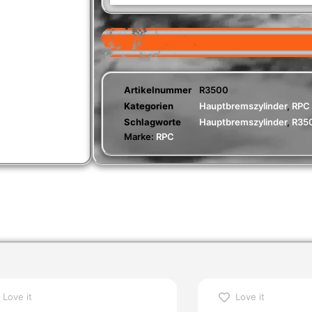
Artikelnummer
R3500
Kategorien
Hauptbremszylinder
,
RPC
Schlagworte
Hauptbremszylinder
,
R35
Marke:
RPC
Love it
Love it