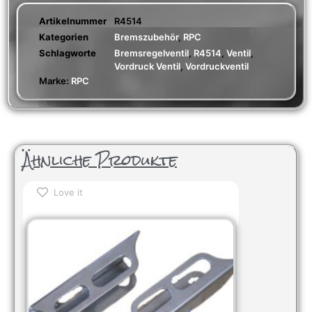
Artikelnummer
R4514
Kategorien
Bremszubehör
,
RPC
Schlagworte
Bremsregelventil
,
R4514
,
Ventil
,
Vordruck Ventil
,
Vordruckventil
Marke:
RPC
Ähnliche Produkte
Love it