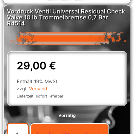
Vordruck Ventil Universal Residual Check
Valve 10 lb Trommelbremse 0,7 Bar
R4514
29,00
€
Enthält 19% MwSt.
zzgl.
Versand
Lieferzeit: sofort lieferbar
Vorrätig