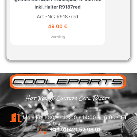
inkl. Halter R9187red
Art.-Nr.: R9187red
49,00
€
Vorrätig
Hot Rod & Custom Car Parts
Mo - Fr: 10:00 - 12:00 / 14:00 - 16:00 CET
+49 (0)421 52 98 01