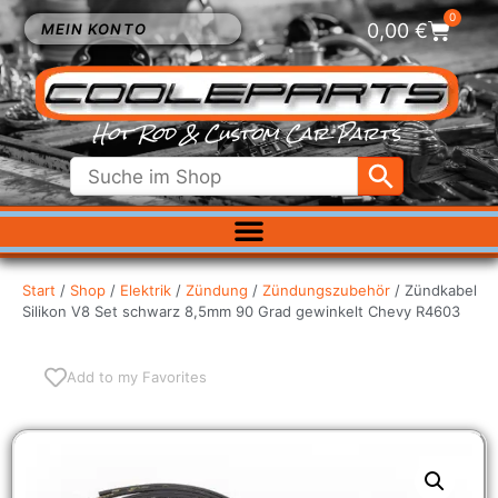
0
0,00
€
MEIN KONTO
Hot Rod & Custom Car Parts
ELEKTRIK
EXTERIEUR
Start
/
Shop
/
Elektrik
/
Zündung
/
Zündungszubehör
/ Zündkabel
Silikon V8 Set schwarz 8,5mm 90 Grad gewinkelt Chevy R4603
FAHRWERK
INNENRAUM
KÜHLUNG
Add to my Favorites
LUFTFILTER
MOTOR
VERGASER
SALE %