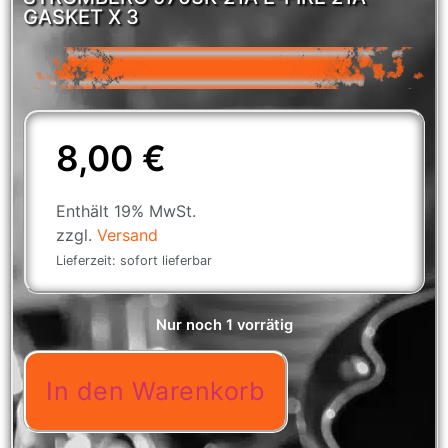
GASKET X 3
8,00
€
Enthält 19% MwSt.
zzgl.
Versand
Lieferzeit: sofort lieferbar
Nur noch 1 vorrätig
In den Warenkorb