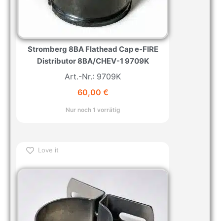
Stromberg 8BA Flathead Cap e-FIRE
Distributor 8BA/CHEV-1 9709K
Art.-Nr.: 9709K
60,00
€
Nur noch 1 vorrätig
Love it