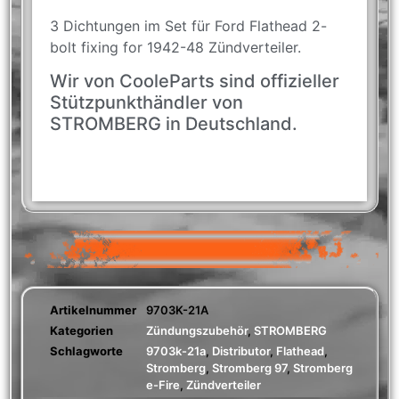
3 Dichtungen im Set für Ford Flathead 2-
bolt fixing for 1942-48 Zündverteiler.
Wir von CooleParts sind offizieller
Stützpunkthändler von
STROMBERG in Deutschland.
Artikelnummer
9703K-21A
Kategorien
Zündungszubehör
,
STROMBERG
Schlagworte
9703k-21a
,
Distributor
,
Flathead
,
Stromberg
,
Stromberg 97
,
Stromberg
e-Fire
,
Zündverteiler