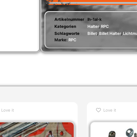
Artikelnummer
lh-1al-k
Kategorien
Halter
,
RPC
Schlagworte
Billet
,
Billet Halter
,
Lichtm
Marke:
RPC
Love it
Love it