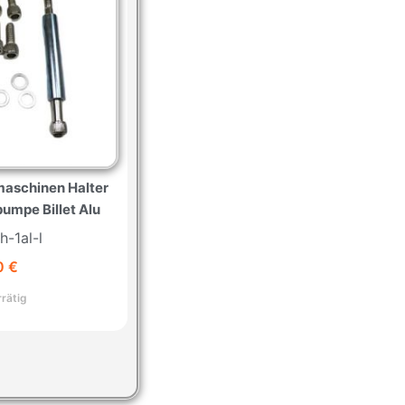
maschinen Halter
umpe Billet Alu
lh-1al-l
0
€
rrätig