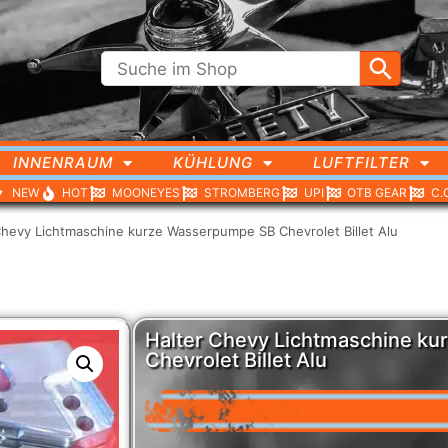
INNENRAUM
KÜHLUNG
LUFTFILTER
NEW
HOT
MOONEYES
STROMBERG
UPI
OTB GEAR
C.
Chevy Lichtmaschine kurze Wasserpumpe SB Chevrolet Billet Alu
Halter Chevy Lichtmaschine k
Chevrolet Billet Alu