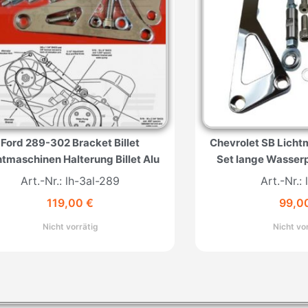
Ford 289-302 Bracket Billet
Chevrolet SB Licht
htmaschinen Halterung Billet Alu
Set lange Wasserp
Art.-Nr.: lh-3al-289
Art.-Nr.: 
119,00
€
99,0
Nicht vorrätig
Nicht vo