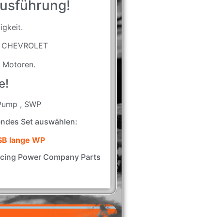
ausführung!
igkeit.
an CHEVROLET
 Motoren.
e!
 Pump , SWP
endes Set auswählen:
 SB lange WP
acing Power Company Parts