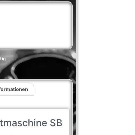
tig
nformationen
htmaschine SB