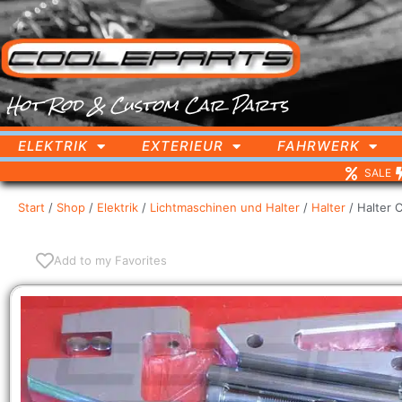
Hot Rod & Custom Car Parts
ELEKTRIK
EXTERIEUR
FAHRWERK
SALE
Start
/
Shop
/
Elektrik
/
Lichtmaschinen und Halter
/
Halter
/ Halter 
Add to my Favorites