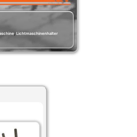
aschine
,
Lichtmaschinenhalter