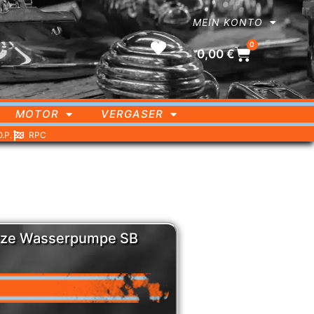
MEIN KONTO
0
0,00
€
MOTOR
VERGASER
O.P.
RPC
urze Wasserpumpe SB