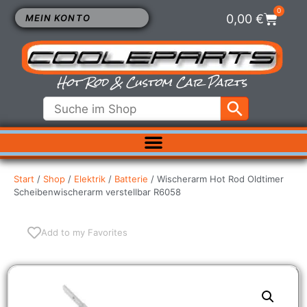
0
0,00
€
MEIN KONTO
Hot Rod & Custom Car Parts
ELEKTRIK
EXTERIEUR
Start
/
Shop
/
Elektrik
/
Batterie
/ Wischerarm Hot Rod Oldtimer
Scheibenwischerarm verstellbar R6058
FAHRWERK
INNENRAUM
KÜHLUNG
Add to my Favorites
LUFTFILTER
MOTOR
VERGASER
SALE %