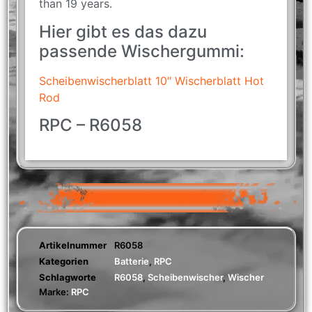
than 19 years.
Hier gibt es das dazu
passende Wischergummi:
Scheibenwischerblatt 10″ Wischerblatt Hot
Rod
RPC – R6058
Artikelnummer
R6058
Kategorien
Batterie
,
RPC
Schlagworte
R6058
,
Scheibenwischer
,
Wischer
Marke:
RPC