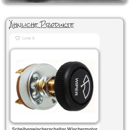
Ähnliche Produkte
Love it
Scheibenwischerschalter Wischermotor